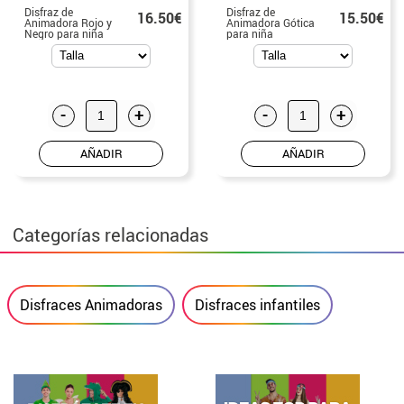
Disfraz de
Disfraz de
16.50€
15.50€
Animadora Rojo y
Animadora Gótica
Negro para niña
para niña
-
+
-
+
AÑADIR
AÑADIR
Categorías relacionadas
Disfraces Animadoras
Disfraces infantiles