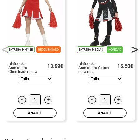
ENTREGA 24H/48H
RECOMENDADO
ENTREGA 2/3 DÍAS
NOVEDAD
Disfraz de
Disfraz de
13.99€
15.50€
Animadora
Animadora Gótica
Cheerleader para
para niña
adolescente
-
+
-
+
AÑADIR
AÑADIR