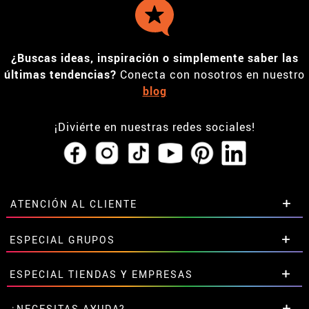
¿Buscas ideas, inspiración o simplemente saber las
últimas tendencias?
Conecta con nosotros en nuestro
blog
¡Diviérte en nuestras redes sociales!
ATENCIÓN AL CLIENTE
• Horario tienda IBI
ESPECIAL GRUPOS
•
Descuento estudiantes
• Sobre nosotros
Descuentos especiales para grupos.
ESPECIAL TIENDAS Y EMPRESAS
• Condiciones de venta
Contáctanos aquí
• Aviso legal
y
Privacidad
Descuentos exclusivos para tiendas y empresas.
¿NECESITAS AYUDA?