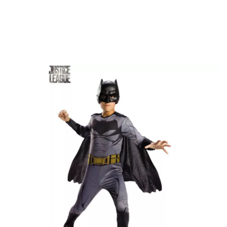
Inicio
Disfraces
Batman
Disfraz de Batman Justice League para niño