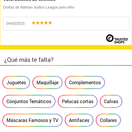
Disfraz de Batman Justice League para niño
04/03/2025
¿Qué más te falta?
Juguetes
Maquillaje
Complementos
Conjuntos Temáticos
Pelucas cortas
Calvas
Máscaras Famosos y TV
Antifaces
Collares