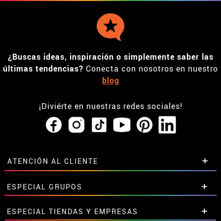
¿Buscas ideas, inspiración o simplemente saber las
últimas tendencias?
Conecta con nosotros en nuestro
blog
¡Diviérte en nuestras redes sociales!
ATENCIÓN AL CLIENTE
• Horario tienda IBI
ESPECIAL GRUPOS
•
Descuento estudiantes
• Sobre nosotros
Descuentos especiales para grupos.
ESPECIAL TIENDAS Y EMPRESAS
• Condiciones de venta