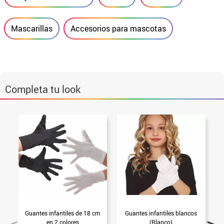
Mascarillas
Accesorios para mascotas
Completa tu look
Guantes infantiles de 18 cm
Guantes infantiles blancos
A
en 2 colores
(Blanco)