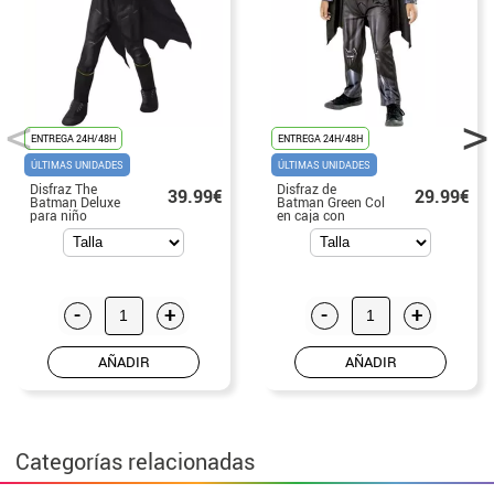
ENTREGA 24H/48H
ENTREGA 24H/48H
ÚLTIMAS UNIDADES
ÚLTIMAS UNIDADES
Disfraz The
Disfraz de
39.99€
29.99€
Batman Deluxe
Batman Green Col
para niño
en caja con
máscara para
niño
-
+
-
+
AÑADIR
AÑADIR
Categorías relacionadas