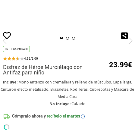
Inicio
Disfraces
Disfraces de Superhéroes
Disfraz de Héroe Murciélago co
ENTREGA 24H/48H
4.55/5.00
23.99€
Disfraz de Héroe Murciélago con
Antifaz para niño
Incluye
: Mono enterizo con cremallera y relleno de músculos, Capa larga,
Cinturón efecto metalizado, Brazaletes, Rodilleras, Cubrebotas y Máscara de
Media Cara
No Incluye
: Calzado
Cómpralo ahora y
recíbelo el
martes
i