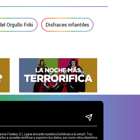
el Orgullo Friki
Disfraces infantiles
ía Fiestas, S.L.) para enviarte nuestros boletines a tu email. Tus
cho a acceder, rectificar y suprimir tus datos, así como otros derechos