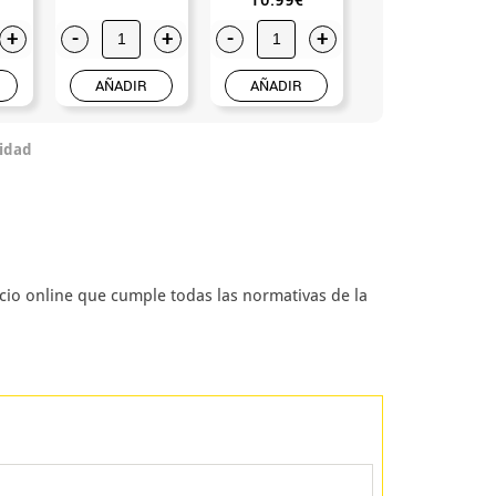
+
-
+
-
+
-
+
AÑADIR
AÑADIR
AÑADIR
idad
io online que cumple todas las normativas de la