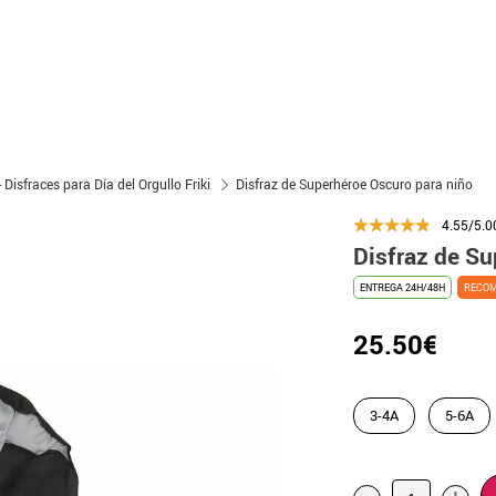
- Disfraces para Día del Orgullo Friki
Disfraz de Superhéroe Oscuro para niño
4.55/5.0
Disfraz de Su
ENTREGA 24H/48H
RECO
25.50€
3-4A
5-6A