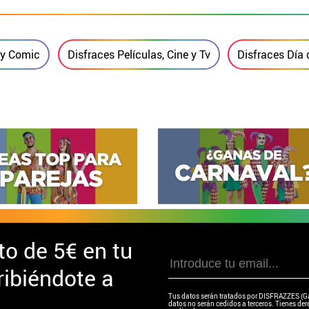
 y Comic
Disfraces Películas, Cine y Tv
Disfraces Día d
to de
5€ en tu
ibiéndote a
Tus datos serán tratados por DISFRAZZES (Garc
datos no serán cedidos a terceros. Tienes dere