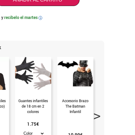
 y
recíbelo el
martes
i
k
iles
Guantes infantiles
Accesorio Brazo
Pistola Gancho de
co)
de 18 cm en 2
The Batman
Batman Hinchable
colores
Infantil
(Sin talla)
1.75€
10.99€
4.99€