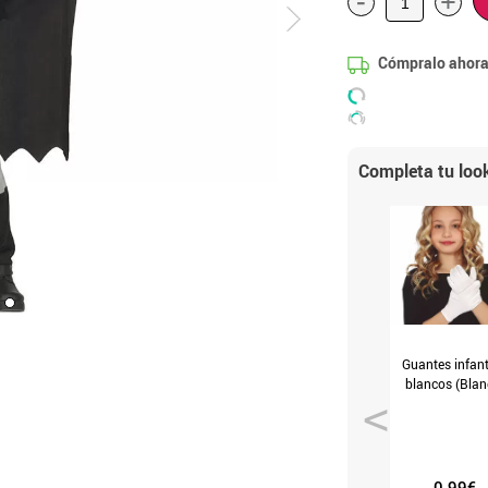
-
+
Cómpralo ahora
Completa tu loo
Guantes infant
blancos (Blan
0.99€