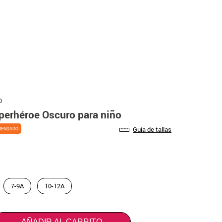
0
perhéroe Oscuro para niño
Guía de tallas
MENDADO
7-9A
10-12A
AÑADIR AL CARRITO