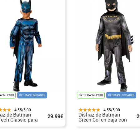
A 24H/48H
ÚLTIMAS UNIDADES
ENTREGA 24H/48H
ÚLTIMAS UNIDADES
4.55/5.00
4.55/5.00
raz de Batman
Disfraz de Batman
29.99€
2
Tech Classic para
Green Col en caja con
máscara para niño