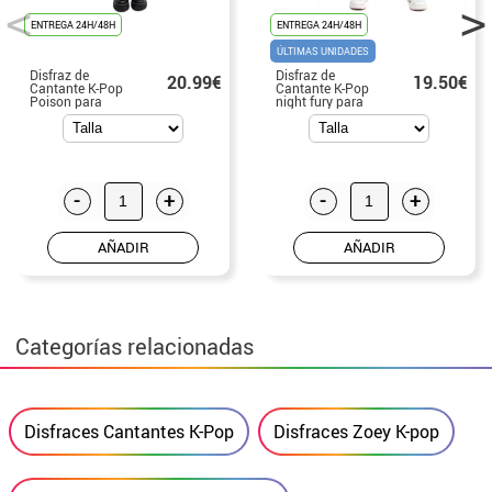
ENTREGA 24H/48H
ENTREGA 24H/48H
ÚLTIMAS UNIDADES
Disfraz de
Disfraz de
20.99€
19.50€
Cantante K-Pop
Cantante K-Pop
Poison para
night fury para
adolescente
adolescente
-
+
-
+
AÑADIR
AÑADIR
Categorías relacionadas
Disfraces Cantantes K-Pop
Disfraces Zoey K-pop