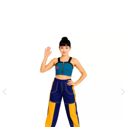
Inicio
Disfraces
Cantantes K-Pop
Cantantes y Famosos
Zoey K-pop