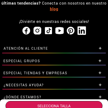
últimas tendencias?
Conecta con nosotros en nuestro
blog
¡Diviérte en nuestras redes sociales!
ATENCIÓN AL CLIENTE
• Horario tienda IBI
ESPECIAL GRUPOS
•
Descuento estudiantes
• Sobre nosotros
Descuentos especiales para grupos.
ESPECIAL TIENDAS Y EMPRESAS
• Condiciones de venta
Contáctanos aquí
• Aviso legal
y
Privacidad
Descuentos exclusivos para tiendas y empresas.
¿NECESITAS AYUDA?
• Atencion al cliente
Contáctanos aquí
• Uso de Cookies
Aún no he hecho mi pedido
¿DÓNDE ESTAMOS?
•
Configuración de cookies
Ya he realizado mi pedido
SELECCIONA TALLA
• Trabaja con nosotros