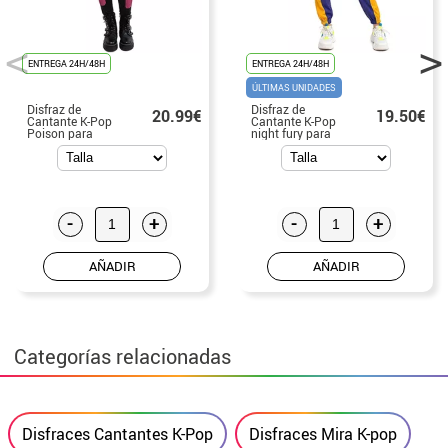
ENTREGA 24H/48H
ENTREGA 24H/48H
ÚLTIMAS UNIDADES
Disfraz de
Disfraz de
20.99€
19.50€
Cantante K-Pop
Cantante K-Pop
Poison para
night fury para
adolescente
adolescente
-
+
-
+
AÑADIR
AÑADIR
Categorías relacionadas
Disfraces Cantantes K-Pop
Disfraces Mira K-pop