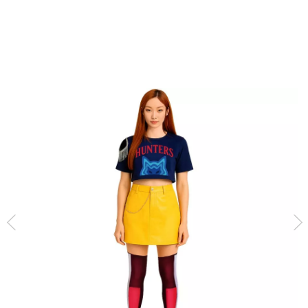
Inicio
Disfraces
Cantantes K-Pop
Cantantes y Famosos
Mira K-pop