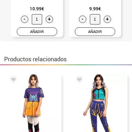
10.99€
9.99€
-
+
-
+
AÑADIR
AÑADIR
Productos relacionados