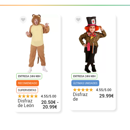
ENTREGA 24H/48H
ENTREGA 24H/48H
RECOMENDADO
ÚLTIMAS UNIDADES
4.55/5.00
SUPERVENTAS
Disfraz
29.99€
4.55/5.00
de
Disfraz
20.50€ -
Sombrerero
de León
20.99€
Loco
para
para
hombre
niños