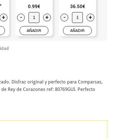
0.99€
36.50€
3.50€
+
-
+
-
+
-
+
AÑADIR
AÑADIR
AÑADIR
idad
zado. Disfraz original y perfecto para Comparsas,
az de Rey de Corazones ref: 80769GUI. Perfecto