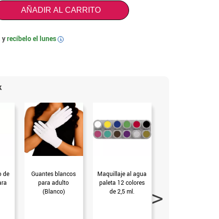
AÑADIR AL CARRITO
 y
recíbelo el
lunes
i
k
o de
Guantes blancos
Maquillaje al agua
Máscara Póker
ara
para adulto
paleta 12 colores
Plástico en 4
(Blanco)
de 2,5 ml.
modelos surtidos
de 17,5X21,5X9,5
cm