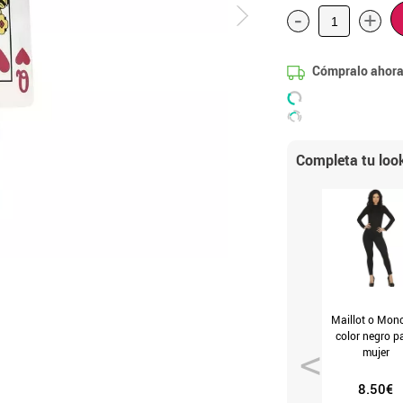
-
+
Cómpralo ahora
Completa tu loo
Maillot o Mon
color negro p
mujer
8.50€