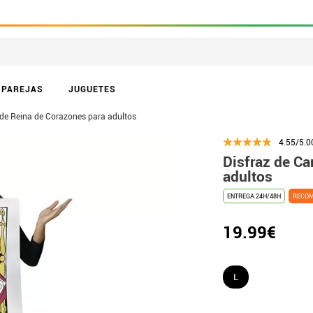
PAREJAS
JUGUETES
 de Reina de Corazones para adultos
4.55/5.0
Disfraz de Ca
adultos
ENTREGA 24H/48H
RECO
19.99€
L