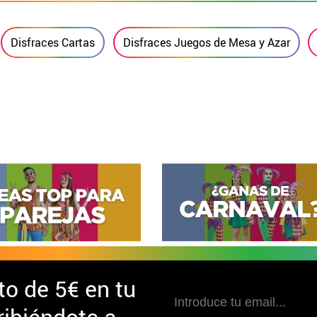
Disfraces Cartas
Disfraces Juegos de Mesa y Azar
to de
5€ en tu
ibiéndote a