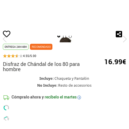
Inicio
Disfraces
Disfraz Años 80
Disfraz de Chándal de los 80 para hombr
ENTREGA 24H/48H
RECOMENDADO
4.55/5.00
16.99€
Disfraz de Chándal de los 80 para
hombre
Incluye
: Chaqueta y Pantalón
No Incluye
: Resto de accesorios
Cómpralo ahora y
recíbelo el
martes
i