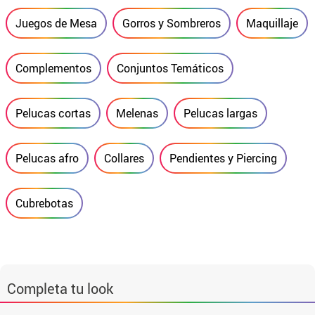
Juegos de Mesa
Gorros y Sombreros
Maquillaje
Complementos
Conjuntos Temáticos
Pelucas cortas
Melenas
Pelucas largas
Pelucas afro
Collares
Pendientes y Piercing
Cubrebotas
Completa tu look