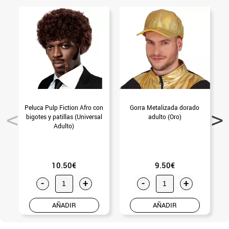
Peluca Pulp Fiction Afro con
Gorra Metalizada dorado
bigotes y patillas (Universal
adulto (Oro)
Adulto)
10.50€
9.50€
-
+
-
+
AÑADIR
AÑADIR