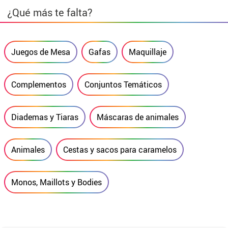
¿Qué más te falta?
Juegos de Mesa
Gafas
Maquillaje
Complementos
Conjuntos Temáticos
Diademas y Tiaras
Máscaras de animales
Animales
Cestas y sacos para caramelos
Monos, Maillots y Bodies