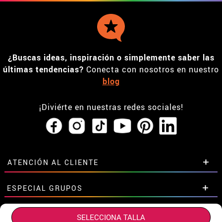
¿Buscas ideas, inspiración o simplemente saber las
últimas tendencias?
Conecta con nosotros en nuestro
blog
¡Diviérte en nuestras redes sociales!
ATENCIÓN AL CLIENTE
• Horario tienda IBI
ESPECIAL GRUPOS
•
Descuento estudiantes
• Sobre nosotros
Descuentos especiales para grupos.
ESPECIAL TIENDAS Y EMPRESAS
SELECCIONA TALLA