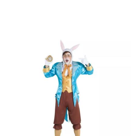
Inicio
Disfraces
Alicia en el País de las Maravillas
Disfraz de Conejo del 