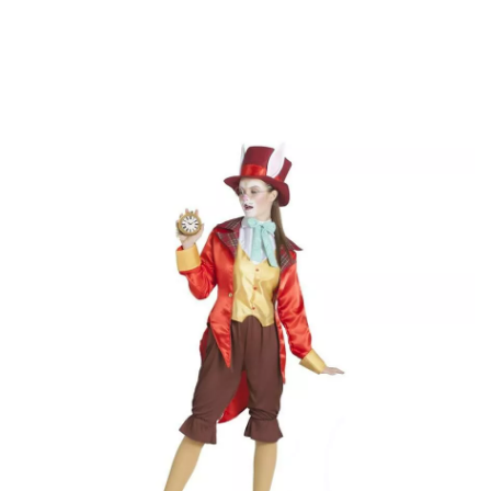
Inicio
Disfraces
Sombrerero Loco
Disfraz de Sombrerera Loca para mujer