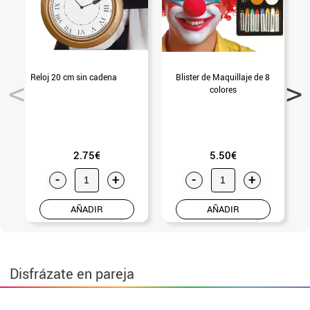
Reloj 20 cm sin cadena
Blister de Maquillaje de 8
G
colores
2.75€
5.50€
-
+
-
+
AÑADIR
AÑADIR
Disfrázate en pareja