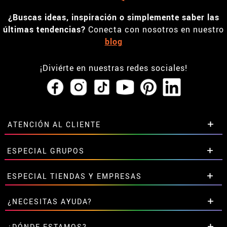
¿Buscas ideas, inspiración o simplemente saber las
últimas tendencias?
Conecta con nosotros en nuestro
blog
¡Diviérte en nuestras redes sociales!
ATENCIÓN AL CLIENTE
• Horario tienda IBI
ESPECIAL GRUPOS
•
Descuento estudiantes
• Sobre nosotros
Descuentos especiales para grupos.
ESPECIAL TIENDAS Y EMPRESAS
• Condiciones de venta
Contáctanos aquí
• Aviso legal
y
Privacidad
Descuentos exclusivos para tiendas y empresas.
¿NECESITAS AYUDA?
• Atencion al cliente
Contáctanos aquí
• Uso de Cookies
Aún no he hecho mi pedido
¿DÓNDE ESTAMOS?