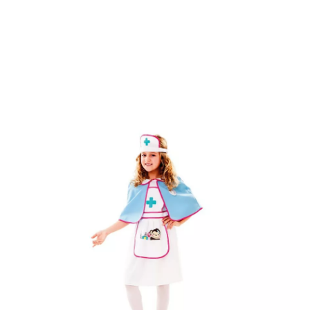
Inicio
Disfraces
Médicos y Enfermeras
Disfraz de Enfermera con monito p