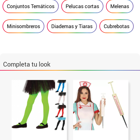
Conjuntos Temáticos
Pelucas cortas
Melenas
Minisombreros
Diademas y Tiaras
Cubrebotas
Completa tu look