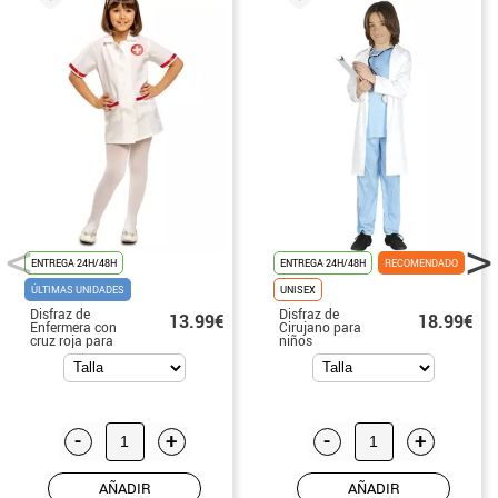
ENTREGA 24H/48H
ENTREGA 24H/48H
RECOMENDADO
ÚLTIMAS UNIDADES
UNISEX
Disfraz de
Disfraz de
13.99€
18.99€
Enfermera con
Cirujano para
cruz roja para
niños
niña
-
+
-
+
AÑADIR
AÑADIR