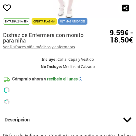
ENTREGA 24H/48H
OFERTA FLASH ⚡
ÚLTIMAS UNIDADES
9.59€ -
Disfraz de Enfermera con monito
18.50€
para niña
Ver Disfraces niña médicos y enfermeras
Incluye
: Cofia, Capa y Vestido
No Incluye
: Medias ni Calzado
Cómpralo ahora y
recíbelo el
lunes
i
Descripción
Disfraz de Enfermera o Sanitaria con monito para niña. Incluye