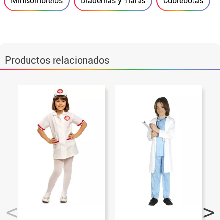
Minisombreros
Diademas y Tiaras
Cubrebotas
Productos relacionados