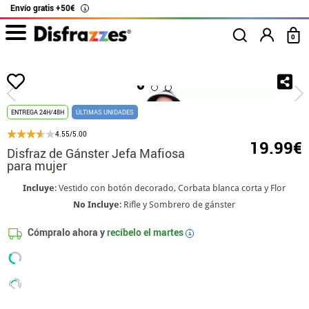
Envío gratis +50€
i
0
Inicio
Disfraces
Disfraces de Gansters y Mafiosos
Disfraz de Gánster Je
ENTREGA 24H/48H
ÚLTIMAS UNIDADES
4.55/5.00
19.99€
Disfraz de Gánster Jefa Mafiosa
para mujer
Incluye
: Vestido con botón decorado, Corbata blanca corta y Flor
No Incluye
: Rifle y Sombrero de gánster
Cómpralo ahora y
recíbelo el
martes
i