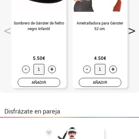
Sombrero de Gánster de fieltro
Ametralladora para Gánster
S
negro Infantil
52 cm.
5.50€
4.50€
-
+
-
+
AÑADIR
AÑADIR
Disfrázate en pareja