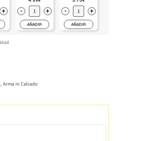
+
-
+
-
+
-
+
AÑADIR
AÑADIR
AÑADIR
idad
o, Arma ni Calzado