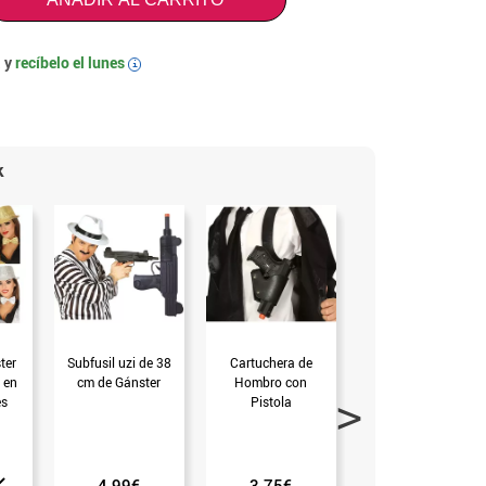
 y
recíbelo el
lunes
i
k
ter
Subfusil uzi de 38
Cartuchera de
Pistola de Policía
 en
cm de Gánster
Hombro con
con Luz de
es
Pistola
23,6x15,7 cm de
plástico (Sin talla)
4.99€
3.75€
4.99€