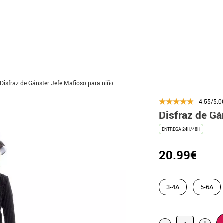
Disfraz de Gánster Jefe Mafioso para niño
4.55/5.0
Disfraz de Gá
ENTREGA 24H/48H
20.99€
3-4A
5-6A