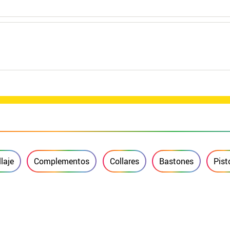
laje
Complementos
Collares
Bastones
Pist