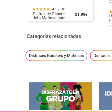
4.55/5.00
Disfraz de Gánster
21.99€
D
Jefa Mafiosa para
p
niña
Categorías relacionadas
Disfraces Gánsters y Mafiosos
Disfraces 