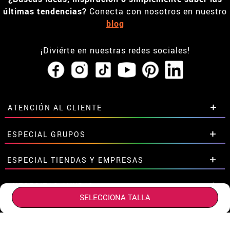
últimas tendencias?
Conecta con nosotros en nuestro
blog
¡Diviérte en nuestras redes sociales!
ATENCIÓN AL CLIENTE
• Horario tienda IBI
ESPECIAL GRUPOS
•
Descuento estudiantes
• Sobre nosotros
Descuentos especiales para grupos.
ESPECIAL TIENDAS Y EMPRESAS
• Condiciones de venta
Contáctanos aquí
• Aviso legal
y
Privacidad
Descuentos exclusivos para tiendas y empresas.
¿NECESITAS AYUDA?
• Atencion al cliente
SELECCIONA TALLA
Contáctanos aquí
• Uso de Cookies
Aún no he hecho mi pedido
¿DÓNDE ESTAMOS?
•
Configuración de cookies
Ya he realizado mi pedido