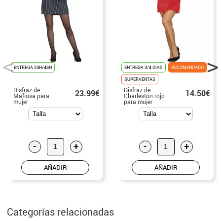
ENTREGA 24H/48H
ENTREGA 3/4 DÍAS
RECOMENDADO
SUPERVENTAS
Disfraz de
Disfraz de
23.99€
14.50€
Mafiosa para
Charlestón rojo
mujer
para mujer
-
+
-
+
AÑADIR
AÑADIR
Categorías relacionadas