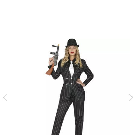
Inicio
Disfraces
Disfraces de Gansters y Mafiosos
Disfraz de Gánster par