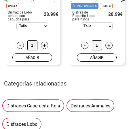
UNISEX
ÚLTIMAS UNIDADES
UNISEX
Disfraz de Lobo
Disfraz de
28.99€
28.99€
peludo con
Pequeño Lobo
capucha para
para niños
bebé y niños
-
+
-
+
AÑADIR
AÑADIR
Categorías relacionadas
Disfraces Caperucita Roja
Disfraces Animales
Disfraces Lobo