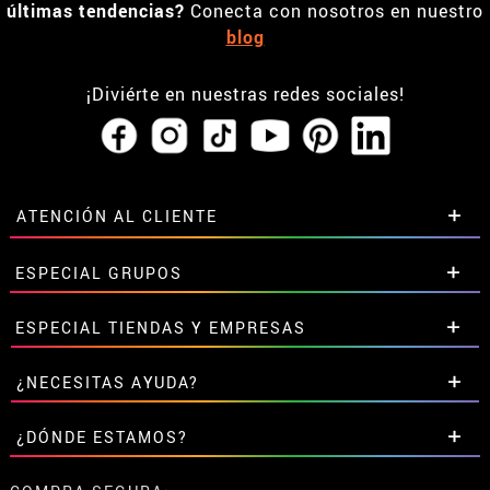
últimas tendencias?
Conecta con nosotros en nuestro
blog
¡Diviérte en nuestras redes sociales!
ATENCIÓN AL CLIENTE
• Horario tienda IBI
ESPECIAL GRUPOS
•
Descuento estudiantes
• Sobre nosotros
Descuentos especiales para grupos.
ESPECIAL TIENDAS Y EMPRESAS
• Condiciones de venta
Contáctanos aquí
• Aviso legal
y
Privacidad
Descuentos exclusivos para tiendas y empresas.
¿NECESITAS AYUDA?
• Atencion al cliente
Contáctanos aquí
• Uso de Cookies
Aún no he hecho mi pedido
¿DÓNDE ESTAMOS?
•
Configuración de cookies
Ya he realizado mi pedido
• Trabaja con nosotros
Ya he recibido mi pedido