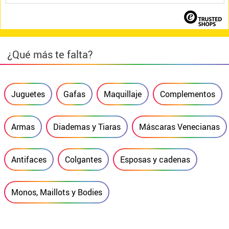
¿Qué más te falta?
Juguetes
Gafas
Maquillaje
Complementos
Armas
Diademas y Tiaras
Máscaras Venecianas
Antifaces
Colgantes
Esposas y cadenas
Monos, Maillots y Bodies