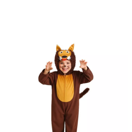
Inicio
Disfraces
Caperucita Roja
Disfraz de Lobo Marrón para Niño