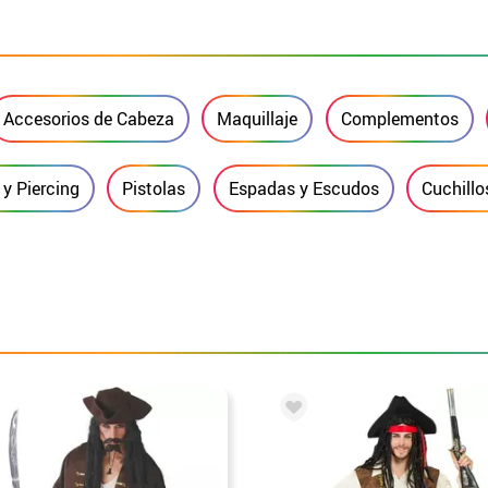
Accesorios de Cabeza
Maquillaje
Complementos
y Piercing
Pistolas
Espadas y Escudos
Cuchillo