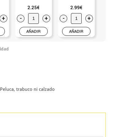
2.25€
2.99€
2.75€
+
-
+
-
+
-
+
AÑADIR
AÑADIR
AÑADIR
idad
Peluca, trabuco ni calzado