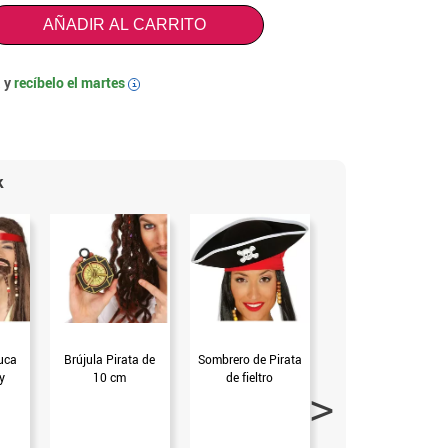
AÑADIR AL CARRITO
 y
recíbelo el
martes
i
k
luca
Brújula Pirata de
Sombrero de Pirata
Parche Pirata con
y
10 cm
de fieltro
Calavera