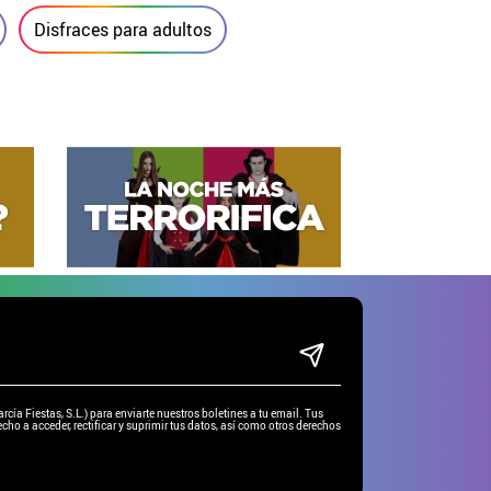
Disfraces para adultos
ía Fiestas, S.L.) para enviarte nuestros boletines a tu email. Tus
cho a acceder, rectificar y suprimir tus datos, así como otros derechos