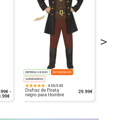
ENTREGA 3/4 DÍAS
RECOMENDADO
ENTREGA 24H/48
SUPERVENTAS
4.55/5.00
Disfraz de Pirata
Disfraz de
.99€ -
29.99€
negro para Hombre
Pirata azu
9.99€
hombre