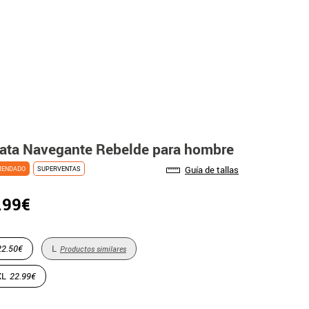
irata Navegante Rebelde para hombre
Guía de tallas
MENDADO
SUPERVENTAS
.99€
22.50€
L
Productos similares
XL
22.99€