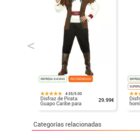
ENTREGA 3/4 DÍAS
RECOMENDADO
ENTREG
SUPER
4.55/5.00
Disfraz de Pirata
Disf
29.99€
Guapo Caribe para
homb
hombre
Categorías relacionadas