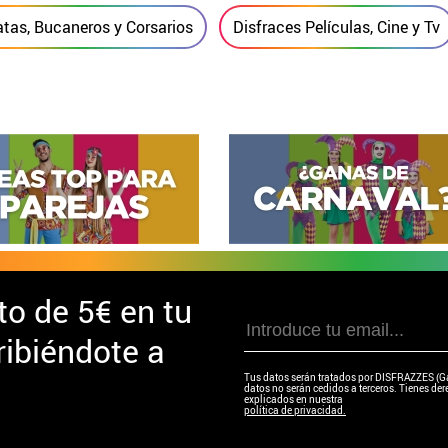
atas, Bucaneros y Corsarios
Disfraces Películas, Cine y Tv
to de
5€ en tu
ibiéndote a
Tus datos serán tratados por DISFRAZZES (Garc
datos no serán cedidos a terceros. Tienes dere
explicados en nuestra
política de privacidad.