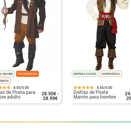
A 24H/48H
RECOMENDADO
ENTREGA 3/4 DÍAS
SUPERVENTAS
VENTAS
4.55/5.00
4.55/5.00
raz de Pirata para
Disfraz de Pirata
28.50€ -
24
re adulto
Marrón para hombre
28.99€
2