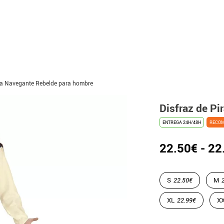
ata Navegante Rebelde para hombre
Disfraz de P
ENTREGA 24H/48H
RECO
22.50€ - 22
S
22.50€
M
XL
22.99€
X