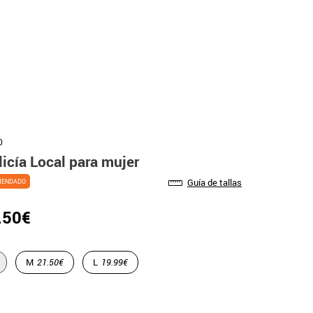
0
licía Local para mujer
Guía de tallas
MENDADO
.50€
M
21.50€
L
19.99€