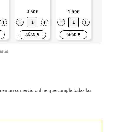
4.50€
1.50€
2.75€
+
-
+
-
+
-
+
AÑADIR
AÑADIR
AÑADIR
idad
pra en un comercio online que cumple todas las