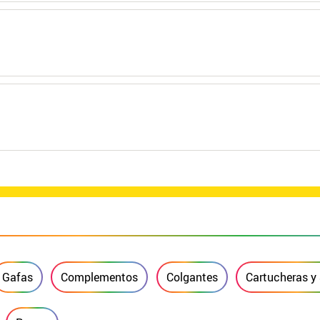
Gafas
Complementos
Colgantes
Cartucheras y