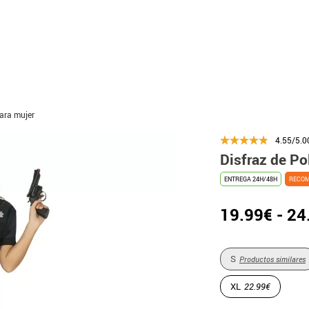
para mujer
4.55/5.0
Disfraz de Po
ENTREGA 24H/48H
RECO
19.99€ - 24
S
Productos similares
XL
22.99€