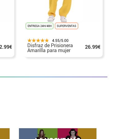
ENTREGA 24H/48H
SUPERVENTAS
ENTREGA 24H/48
UNISEX
4.55/5.00
Disfraz de Prisionera
Disfraz Do
2.99€
26.99€
Amarilla para mujer
Policía y 
adultos