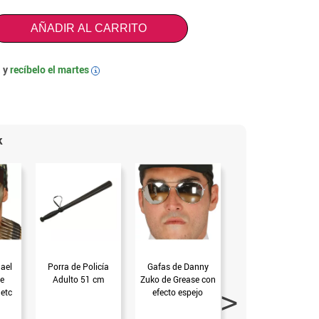
AÑADIR AL CARRITO
 y
recíbelo el
martes
i
k
ael
Porra de Policía
Gafas de Danny
Porra de Policía 60
e
Adulto 51 cm
Zuko de Grease con
cm.
 etc
efecto espejo