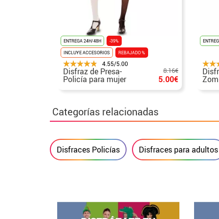
ENTREGA 24H/48H
-39%
ENTREG
INCLUYE ACCESORIOS
REBAJADO %
4.55/5.00
Disfraz de Presa-
8.16€
Disf
Policía para mujer
5.00€
Zomb
para
Categorías relacionadas
Disfraces Policías
Disfraces para adultos