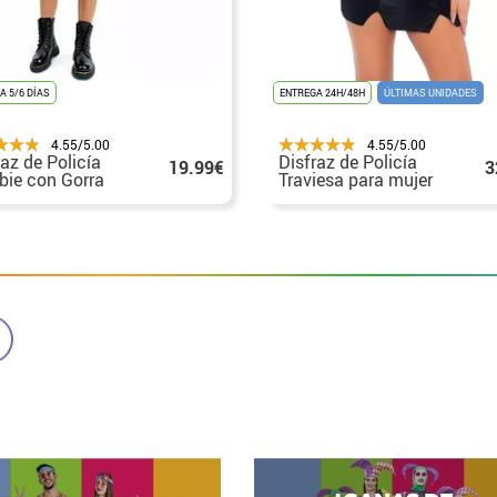
A 5/6 DÍAS
ENTREGA 24H/48H
ÚLTIMAS UNIDADES
4.55/5.00
4.55/5.00
raz de Policía
Disfraz de Policía
19.99€
3
ie con Gorra
Traviesa para mujer
 mujer