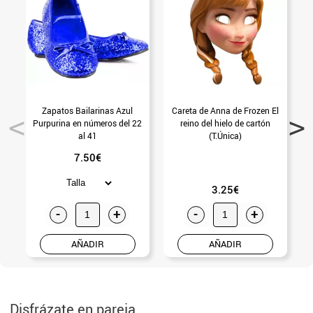
Zapatos Bailarinas Azul
Careta de Anna de Frozen El
Purpurina en números del 22
reino del hielo de cartón
al 41
(T.Única)
7.50€
3.25€
-
+
-
+
AÑADIR
AÑADIR
Disfrázate en pareja