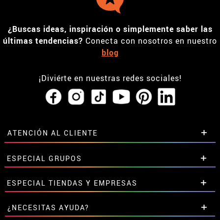
¿Buscas ideas, inspiración o simplemente saber las
últimas tendencias?
Conecta con nosotros en nuestro
blog
¡Diviérte en nuestras redes sociales!
ATENCIÓN AL CLIENTE
• Horario tienda IBI
ESPECIAL GRUPOS
•
Descuento estudiantes
• Sobre nosotros
Descuentos especiales para grupos.
ESPECIAL TIENDAS Y EMPRESAS
• Condiciones de venta
Contáctanos aquí
• Aviso legal
y
Privacidad
Descuentos exclusivos para tiendas y empresas.
¿NECESITAS AYUDA?
• Atencion al cliente
Contáctanos aquí