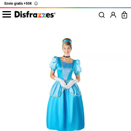
Envío gratis +50€
i
0
Inicio
Disfraces
Disney
las Princesas Disney
Disfraz de Princesa azu