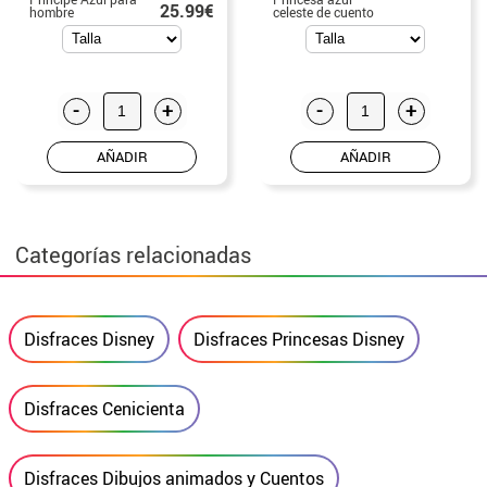
25.99€
hombre
celeste de cuento
para niña
-
+
-
+
AÑADIR
AÑADIR
Categorías relacionadas
Disfraces Disney
Disfraces Princesas Disney
Disfraces Cenicienta
Disfraces Dibujos animados y Cuentos