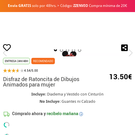
Envío GRATIS
solo por 48hrs. > Código:
ZZENVIO
Compra mínima de 20€
Inicio
Disfraces
Disney
Disfraces Minnie Mouse
Disfraz de Ratoncita
ENTREGA 24H/48H
RECOMENDADO
4.54/5.00
13.50€
Disfraz de Ratoncita de Dibujos
Animados para mujer
Incluye
: Diadema y Vestido con Cinturón
No Incluye
: Guantes ni Calzado
Cómpralo ahora y
recíbelo mañana
i