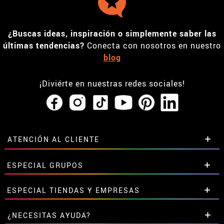
¿Buscas ideas, inspiración o simplemente saber las
últimas tendencias?
Conecta con nosotros en nuestro
blog
¡Diviérte en nuestras redes sociales!
ATENCIÓN AL CLIENTE
• Horario tienda IBI
ESPECIAL GRUPOS
•
Descuento estudiantes
• Sobre nosotros
Descuentos especiales para grupos.
ESPECIAL TIENDAS Y EMPRESAS
• Condiciones de venta
Contáctanos aquí
• Aviso legal
y
Privacidad
Descuentos exclusivos para tiendas y empresas.
¿NECESITAS AYUDA?
• Atencion al cliente