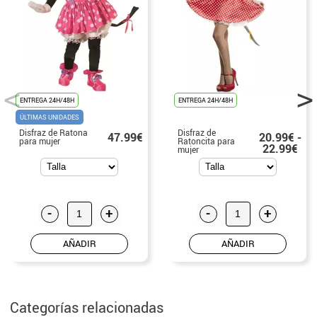
ENTREGA 24H/48H
ENTREGA 24H/48H
ÚLTIMAS UNIDADES
Disfraz de Ratona
Disfraz de
47.99€
20.99€ -
para mujer
Ratoncita para
22.99€
mujer
-
+
-
+
AÑADIR
AÑADIR
Categorías relacionadas