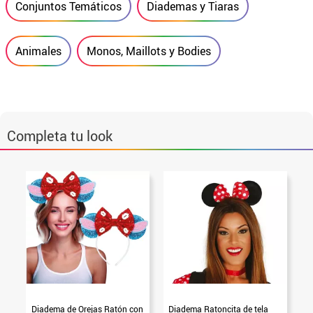
Conjuntos Temáticos
Diademas y Tiaras
Animales
Monos, Maillots y Bodies
Completa tu look
Diadema de Orejas Ratón con
Diadema Ratoncita de tela
D