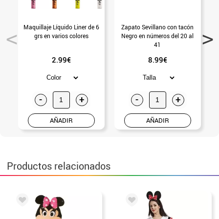
Maquillaje Líquido Liner de 6
Zapato Sevillano con tacón
grs en varios colores
Negro en números del 20 al
L
41
2.99€
8.99€
-
+
-
+
AÑADIR
AÑADIR
Productos relacionados