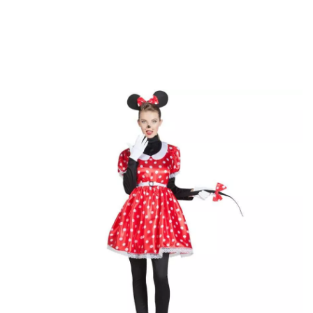
Inicio
Disfraces
Disney
Disfraces Minnie Mouse
Disfraz de Ratoncita