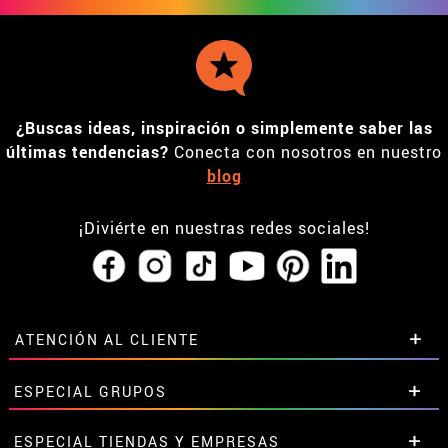
¿Buscas ideas, inspiración o simplemente saber las
últimas tendencias?
Conecta con nosotros en nuestro
blog
¡Diviérte en nuestras redes sociales!
ATENCIÓN AL CLIENTE
• Horario tienda IBI
ESPECIAL GRUPOS
•
Descuento estudiantes
• Sobre nosotros
Descuentos especiales para grupos.
ESPECIAL TIENDAS Y EMPRESAS