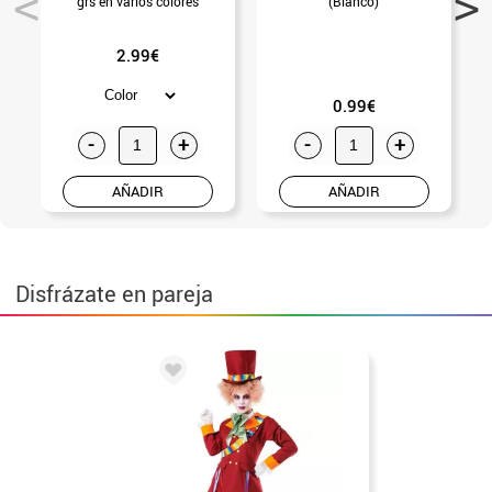
grs en varios colores
(Blanco)
2.99€
0.99€
-
+
-
+
AÑADIR
AÑADIR
Disfrázate en pareja