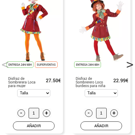
ENTREGA 24H/48H
SUPERVENTAS
ENTREGA 24H/48H
Disfraz de
Disfraz de
27.50€
22.99€
Sombrerera Loca
Sombrerero Loco
para mujer
burdeos para niña
-
+
-
+
AÑADIR
AÑADIR