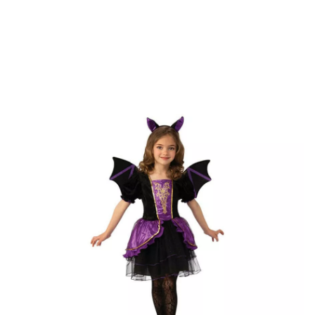
Inicio
Disfraces Halloween
Disfraces para fiestas
Disfraz de Vampiresa co