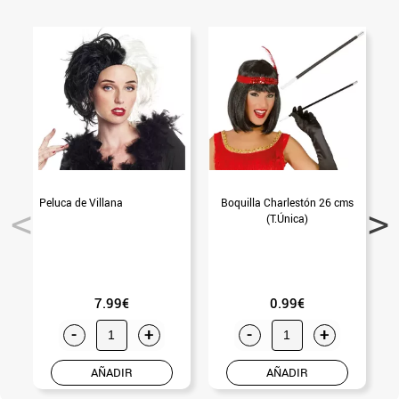
Peluca de Villana
Boquilla Charlestón 26 cms
P
(T.Única)
7.99€
0.99€
-
+
-
+
AÑADIR
AÑADIR