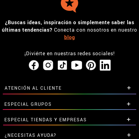
¿Buscas ideas, inspiración o simplemente saber las
últimas tendencias?
Conecta con nosotros en nuestro
blog
¡Diviérte en nuestras redes sociales!
ATENCIÓN AL CLIENTE
• Horario tienda IBI
ESPECIAL GRUPOS
•
Descuento estudiantes
• Sobre nosotros
Descuentos especiales para grupos.
ESPECIAL TIENDAS Y EMPRESAS
• Condiciones de venta
Contáctanos aquí
• Aviso legal
y
Privacidad
Descuentos exclusivos para tiendas y empresas.
¿NECESITAS AYUDA?