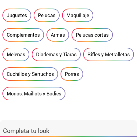
Juguetes
Pelucas
Maquillaje
Complementos
Armas
Pelucas cortas
Melenas
Diademas y Tiaras
Rifles y Metralletas
Cuchillos y Serruchos
Porras
Monos, Maillots y Bodies
Completa tu look