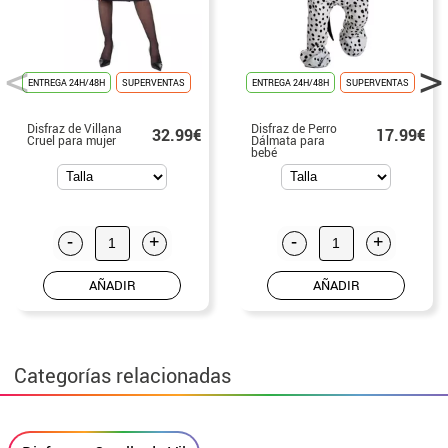
ENTREGA 24H/48H
SUPERVENTAS
ENTREGA 24H/48H
SUPERVENTAS
Disfraz de Villana
Disfraz de Perro
32.99€
17.99€
Cruel para mujer
Dálmata para
bebé
-
+
-
+
AÑADIR
AÑADIR
Categorías relacionadas