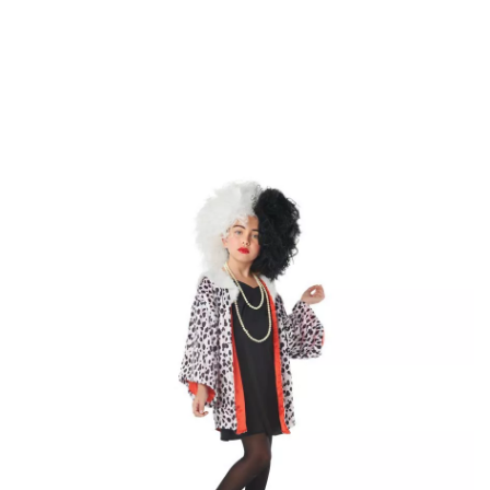
Inicio
Disfraces
Cruella de Vil
Disfraz de Villana Dálmata para Niña