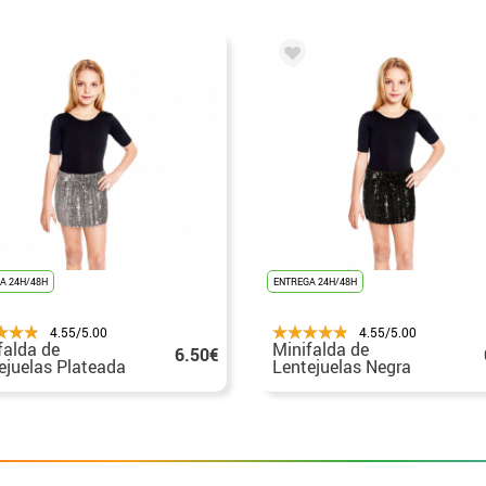
A 24H/48H
ENTREGA 24H/48H
4.55/5.00
4.55/5.00
falda de
Minifalda de
6.50€
ejuelas Plateada
Lentejuelas Negra
 niña
para niña