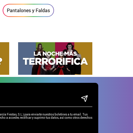
Pantalones y Faldas
ía Fiestas, S.L.) para enviarte nuestros boletines a tu email. Tus
cho a acceder, rectificar y suprimir tus datos, así como otros derechos