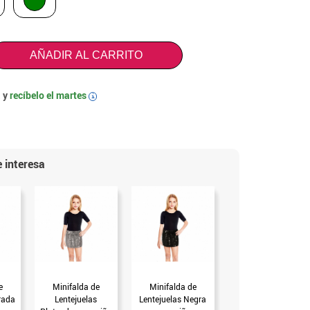
AÑADIR AL CARRITO
 y
recíbelo el
martes
i
 interesa
e
Minifalda de
Minifalda de
Minifalda de
rada
Lentejuelas
Lentejuelas Negra
Lentejuelas Roja