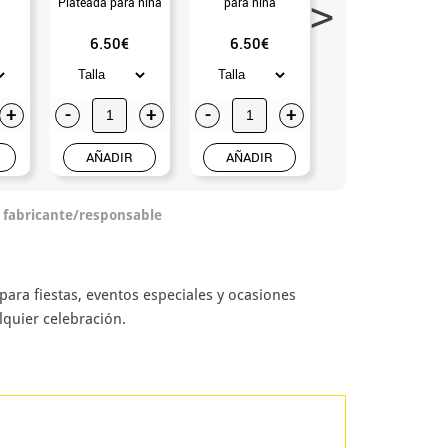
Plateada para niña
para niña
para niña
6.50€
6.50€
6.50€
+
-
+
-
+
-
+
AÑADIR
AÑADIR
AÑADIR
o fabricante/responsable
para fiestas, eventos especiales y ocasiones
lquier celebración.