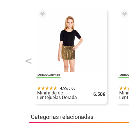
ENTREGA 24H/48H
ENTREG
4.55/5.00
Minifalda de
Mini
6.50€
Lentejuelas Dorada
Lent
para niña
para
Categorías relacionadas