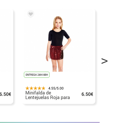
ENTREGA 24H/48H
ENTREGA 24H/48
4.55/5.00
Minifalda de
Minifalda 
6.50€
6.50€
Lentejuelas Roja para
Lentejuela
niña
para niña