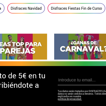
a
Disfraces Navidad
Disfraces Fiestas Fin de Curso
to de
5€ en tu
ibiéndote a
Tus datos serán tratados por DISFRAZZES (Garc
datos no serán cedidos a terceros. Tienes dere
explicados en nuestra
política de privacidad.