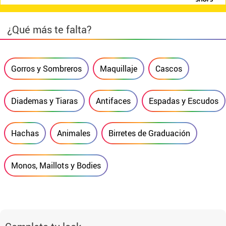
¿Qué más te falta?
Gorros y Sombreros
Maquillaje
Cascos
Diademas y Tiaras
Antifaces
Espadas y Escudos
Hachas
Animales
Birretes de Graduación
Monos, Maillots y Bodies