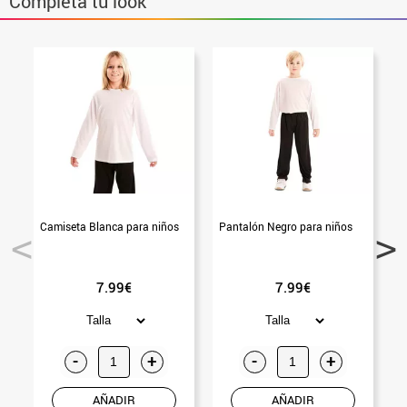
Completa tu look
Camiseta Blanca para niños
Pantalón Negro para niños
C
7.99€
7.99€
-
+
-
+
AÑADIR
AÑADIR