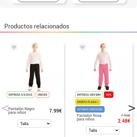
Productos relacionados
ENTREGA 3/4 DÍAS
UNISEX
ENTREGA 24H/48H
-69%
OFERTA FLASH ⚡
Pantalón Negro
7.99€
ÚLTIMAS UNIDADES
para niños
7.99€
Pantalón Rosa
para niños
2.48€