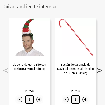
Gorros y Sombreros
Gafas
Maquillaje
Complementos
Conjuntos Temáticos
Melenas
Fantasía
Diademas y Tiaras
Pendientes y Piercing
Bastones
Monos, Maillots y Bodies
Quizá también te interesa