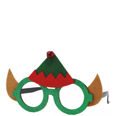
Inicio
Accesorios
Gafas
Gafas Divertidas
Gafas de Elfo