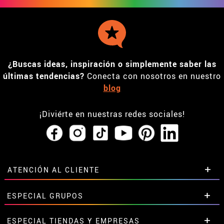
Consigue
5€ en tu primera
compra suscribiéndote a
nuestra newsletter*
*Compras superiores a 50€
Tus datos serán tratados por DISFRAZZES (García Fiestas, S.L.) para enviarte
nuestros boletines a tu email. Tus datos no serán cedidos a terceros. Tienes
derecho a acceder, rectificar y suprimir tus datos, así como otros derechos
explicados en nuestra
política de privacidad.