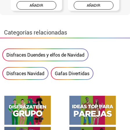
Diadema de Gorro Elfo con
Bastón de Caramelo de
orejas (Universal Adulto)
Navidad de material Plástico
de 86 cm (T.Única)
2.75€
2.75€
-
+
-
+
AÑADIR
AÑADIR