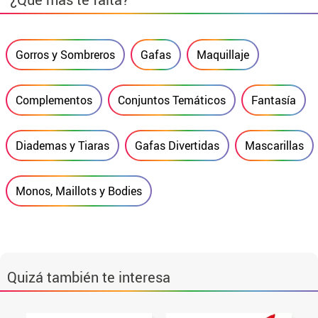
Gorros y Sombreros
Gafas
Maquillaje
Complementos
Conjuntos Temáticos
Fantasía
Diademas y Tiaras
Gafas Divertidas
Mascarillas
Monos, Maillots y Bodies
Quizá también te interesa