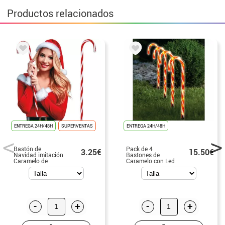
Productos relacionados
ENTREGA 24H/48H
SUPERVENTAS
ENTREGA 24H/48H
Bastón de
Pack de 4
3.25€
15.50€
Navidad imitación
Bastones de
Caramelo de
Caramelo con Led
plástico de 70 cm
de 47 cm
-
+
-
+