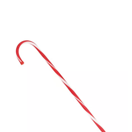
Inicio
Accesorios
Bastones
Bastón de Caramelo de Navidad de material P