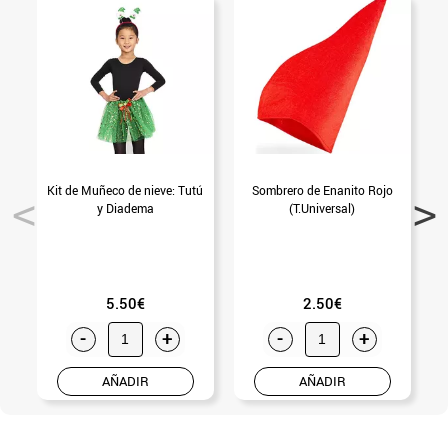
Kit de Muñeco de nieve: Tutú
Sombrero de Enanito Rojo
S
y Diadema
(T.Universal)
5.50€
2.50€
-
+
-
+
AÑADIR
AÑADIR