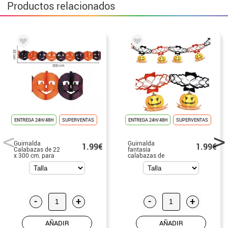
Productos relacionados
ENTREGA 24H/48H
SUPERVENTAS
ENTREGA 24H/48H
SUPERVENTAS
Guirnalda
Guirnalda
1.99€
1.99€
Calabazas de 22
fantasía
x 300 cm. para
calabazas de
Halloween
15x200 cm
-
+
-
+
AÑADIR
AÑADIR