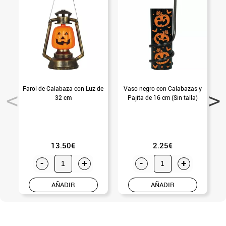
Farol de Calabaza con Luz de
Vaso negro con Calabazas y
L
32 cm
Pajita de 16 cm (Sin talla)
13.50€
2.25€
-
+
-
+
AÑADIR
AÑADIR