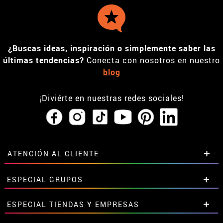
¿Buscas ideas, inspiración o simplemente saber las
últimas tendencias?
Conecta con nosotros en nuestro
blog
¡Diviérte en nuestras redes sociales!
ATENCIÓN AL CLIENTE
• Horario tienda IBI
ESPECIAL GRUPOS
•
Descuento estudiantes
• Sobre nosotros
Descuentos especiales para grupos.
ESPECIAL TIENDAS Y EMPRESAS
• Condiciones de venta
Contáctanos aquí