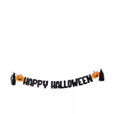
Inicio
Decoración y fiestas
Guirnaldas y Letreros
Guirnalda Happy Hallow