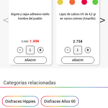
Bigote y cejas adhesivo estilo
Lápiz de Labios UV de 4,2 gr
hombre del pueblo
en varios colores (Amarillo)
1.49€
2.75€
2.98€
-
+
-
+
AÑADIR
AÑADIR
Categorías relacionadas
Disfraces Hippies
Disfraces Años 60