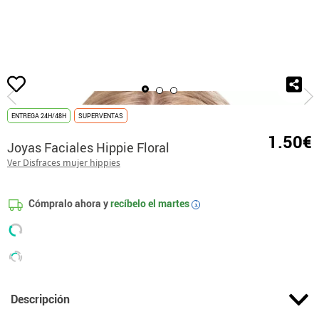
Inicio
Maquillaje
Caracterización
Joyas faciales
Joyas Faciales Hippi
ENTREGA 24H/48H
SUPERVENTAS
1.50€
Joyas Faciales Hippie Floral
Ver Disfraces mujer hippies
Cómpralo ahora y
recíbelo el
martes
i
Descripción