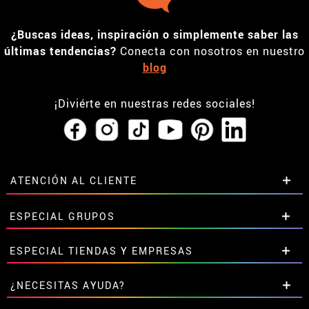
¿Buscas ideas, inspiración o simplemente saber las
últimas tendencias?
Conecta con nosotros en nuestro
blog
¡Diviérte en nuestras redes sociales!
ATENCIÓN AL CLIENTE
• Horario tienda IBI
ESPECIAL GRUPOS
•
Descuento estudiantes
• Sobre nosotros
Descuentos especiales para grupos.
ESPECIAL TIENDAS Y EMPRESAS
• Condiciones de venta
Contáctanos aquí
• Aviso legal
y
Privacidad
Descuentos exclusivos para tiendas y empresas.
¿NECESITAS AYUDA?
• Atencion al cliente
Contáctanos aquí