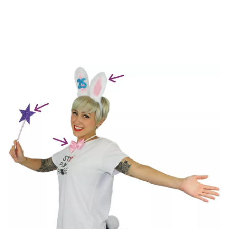
Inicio
Accesorios
Conjuntos Temáticos
Animales
Kit Conejita 25 Años