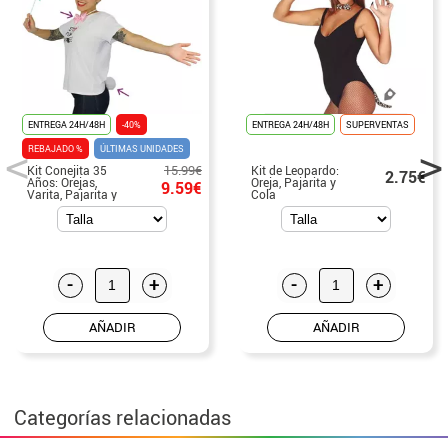
ENTREGA 24H/48H
-40%
ENTREGA 24H/48H
SUPERVENTAS
REBAJADO %
ÚLTIMAS UNIDADES
15.99€
Kit Conejita 35
Kit de Leopardo:
2.75€
Años: Orejas,
Oreja, Pajarita y
9.59€
Varita, Pajarita y
Cola
Cola
-
+
-
+
AÑADIR
AÑADIR
Categorías relacionadas