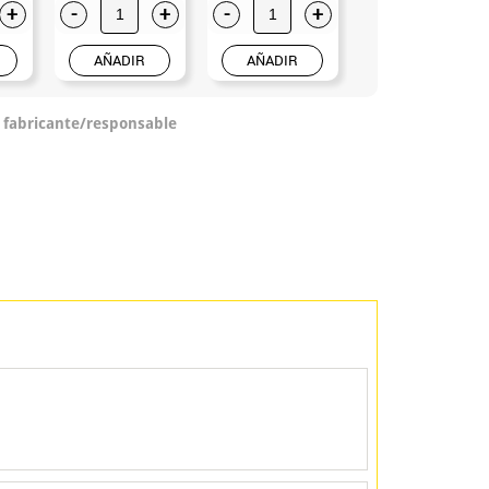
+
-
+
-
+
-
+
AÑADIR
AÑADIR
AÑADIR
o fabricante/responsable