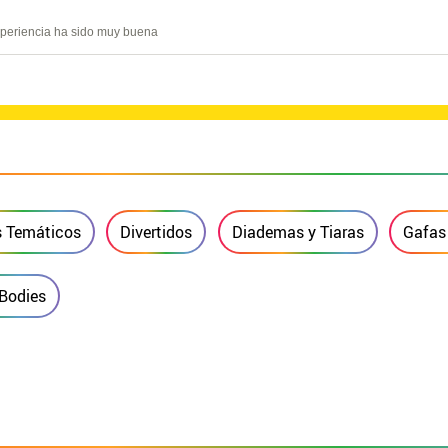
experiencia ha sido muy buena
s Temáticos
Divertidos
Diademas y Tiaras
Gafas 
 Bodies