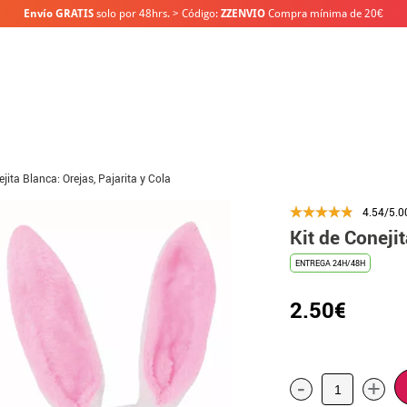
Envío GRATIS
solo por 48hrs. > Código:
ZZENVIO
Compra mínima de 20€
ejita Blanca: Orejas, Pajarita y Cola
4.54/5.0
Kit de Conejit
ENTREGA 24H/48H
2.50€
-
+