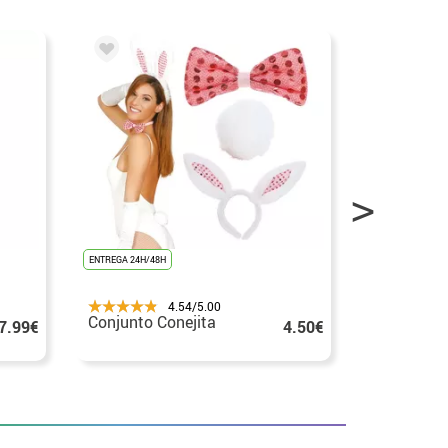
ENTREGA 24H/48H
ENTREGA 24H/48
ÚLTIMAS UNIDAD
4.54/5.00
Conjunto Conejita
Conjunto d
7.99€
4.50€