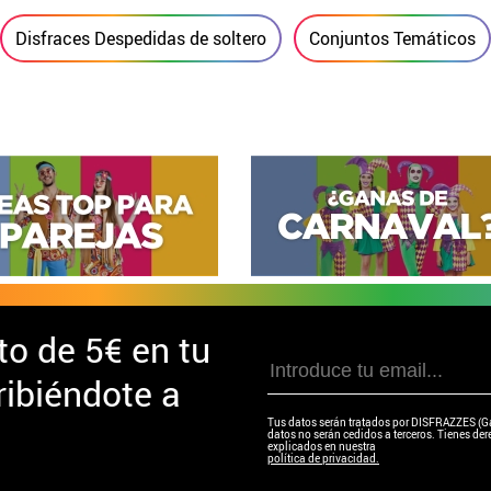
Disfraces Despedidas de soltero
Conjuntos Temáticos
to de
5€ en tu
ibiéndote a
Tus datos serán tratados por DISFRAZZES (Garc
datos no serán cedidos a terceros. Tienes dere
explicados en nuestra
política de privacidad.