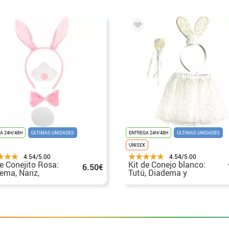
A 24H/48H
ÚLTIMAS UNIDADES
ENTREGA 24H/48H
ÚLTIMAS UNIDADES
UNISEX
4.54/5.00
4.54/5.00
de Conejito Rosa:
Kit de Conejo blanco:
6.50€
ema, Nariz,
Tutú, Diadema y
rita y Cola
Varita