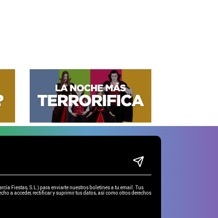
ía Fiestas, S.L.) para enviarte nuestros boletines a tu email. Tus
cho a acceder, rectificar y suprimir tus datos, así como otros derechos