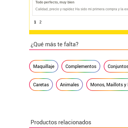
Todo perfecto, muy bien
Calidad, precio y rapidez Ha sido mi primera compra y la 
1
2
¿Qué más te falta?
Maquillaje
Complementos
Conjunto
Caretas
Animales
Monos, Maillots y
Productos relacionados