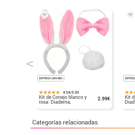
ENTREGA 24H/48H
ENTREG
4.54/5.00
Kit de Conejo blanco y
Kit 
2.99€
rosa: Diadema,
Diad
Pajarita y Cola
Paja
Categorías relacionadas