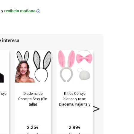
 y
recíbelo mañana
i
 interesa
nejo
Diadema de
Kit de Conejo
Gafas Rosas de
Conejita Sexy (Sin
blanco y rosa:
Conejita de 14.14
talla)
Diadema, Pajarita y
cm
Cola (T.Universal)
2.25€
2.99€
1.75€