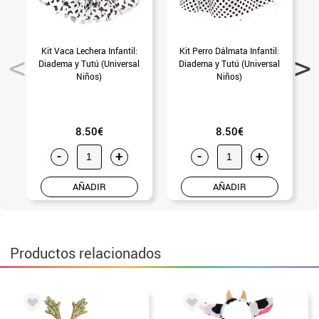
Kit Vaca Lechera Infantil:
Kit Perro Dálmata Infantil:
Diadema y Tutú (Universal
Diadema y Tutú (Universal
I
Niños)
Niños)
8.50€
8.50€
-
+
-
+
AÑADIR
AÑADIR
Productos relacionados