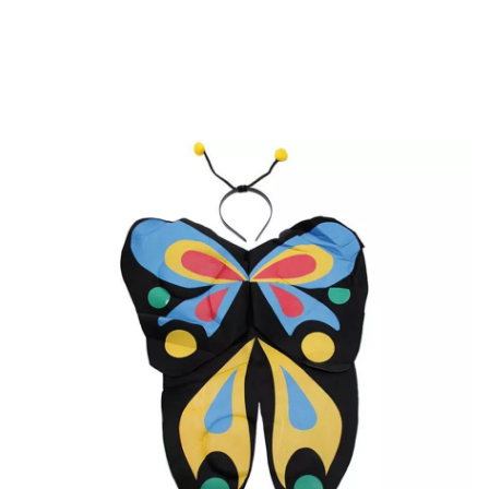
Inicio
Accesorios
Conjuntos Temáticos
Animales
Kit de Mariposa Neg