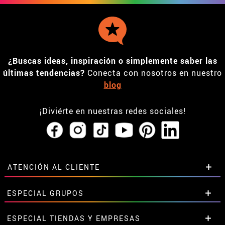
¿Buscas ideas, inspiración o simplemente saber las
últimas tendencias?
Conecta con nosotros en nuestro
blog
¡Diviérte en nuestras redes sociales!
ATENCIÓN AL CLIENTE
• Horario tienda IBI
ESPECIAL GRUPOS
•
Descuento estudiantes
• Sobre nosotros
Descuentos especiales para grupos.
ESPECIAL TIENDAS Y EMPRESAS