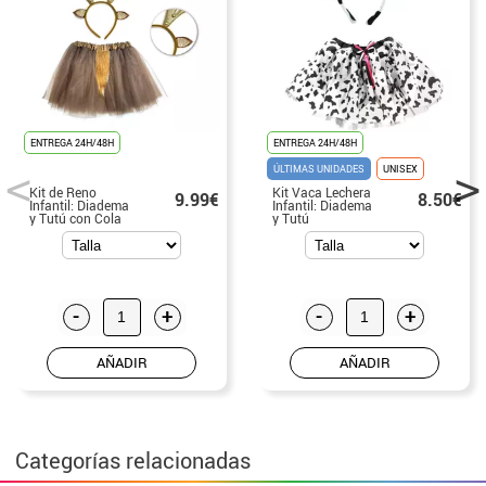
ENTREGA 24H/48H
ENTREGA 24H/48H
ÚLTIMAS UNIDADES
UNISEX
Kit de Reno
Kit Vaca Lechera
9.99€
8.50€
Infantil: Diadema
Infantil: Diadema
y Tutú con Cola
y Tutú
-
+
-
+
AÑADIR
AÑADIR
Categorías relacionadas