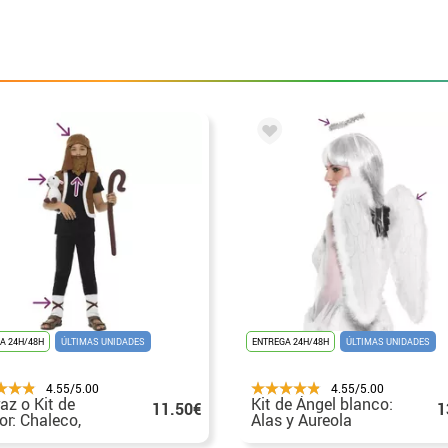
A 24H/48H
ÚLTIMAS UNIDADES
ENTREGA 24H/48H
ÚLTIMAS UNIDADES
4.55/5.00
4.55/5.00
raz o Kit de
Kit de Ángel blanco:
11.50€
1
or: Chaleco,
Alas y Aureola
a, Turbante,
55x50cm