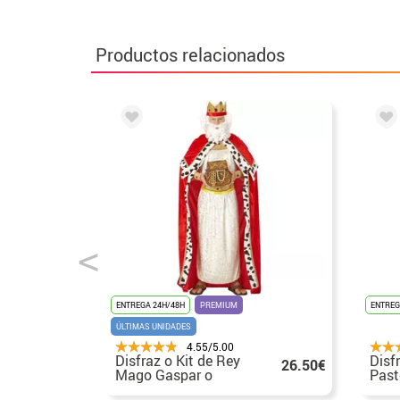
Productos relacionados
ENTREGA 24H/48H
PREMIUM
ENTREG
ÚLTIMAS UNIDADES
4.55/5.00
Disfraz o Kit de Rey
Disf
26.50€
Mago Gaspar o
Past
Medieval para
Barb