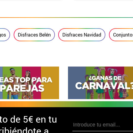
ero y Tobilleras
 niño
gos
Disfraces Belén
Disfraces Navidad
Conjunto
to de
5€ en tu
ibiéndote a