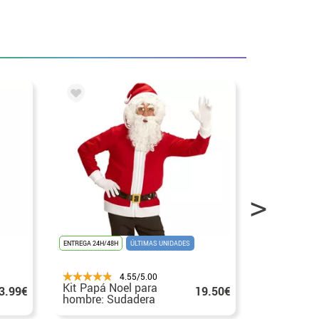
ENTREGA 24H/48H
ÚLTIMAS UNIDADES
ENTREGA 24H/48
4.55/5.00
Kit Papá Noel para
Kit Papá N
3.99€
19.50€
hombre: Sudadera
con Barba 
con Capucha y
Tirantes y