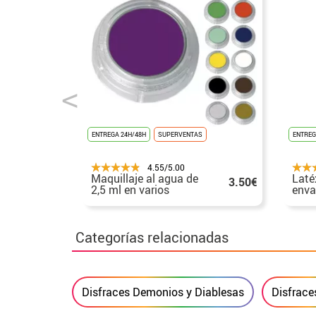
ENTREGA 24H/48H
SUPERVENTAS
ENTREG
4.55/5.00
Maquillaje al agua de
Laté
3.50€
2,5 ml en varios
enva
colores
Categorías relacionadas
Disfraces Demonios y Diablesas
Disfrace