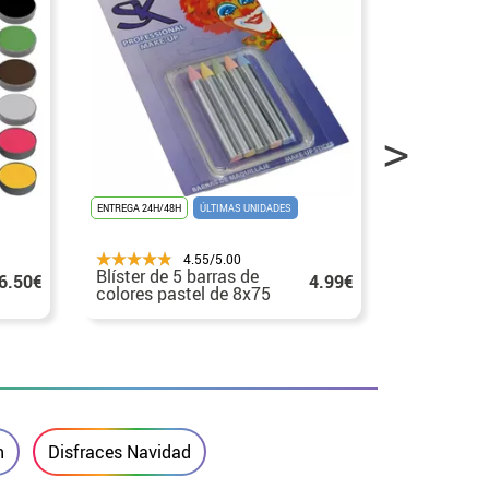
ENTREGA 24H/48H
ÚLTIMAS UNIDADES
ENTREGA 24H/48
4.55/5.00
Blíster de 5 barras de
Latéx líqu
6.50€
4.99€
colores pastel de 8x75
envase de
mm
n
Disfraces Navidad