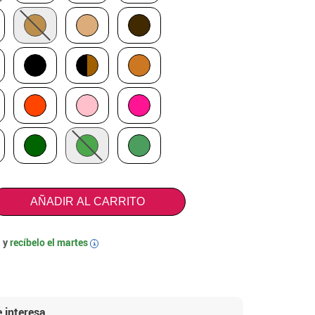
AÑADIR AL CARRITO
 y
recíbelo el
martes
i
 interesa