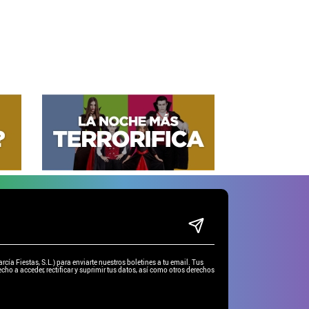
ía Fiestas, S.L.) para enviarte nuestros boletines a tu email. Tus
cho a acceder, rectificar y suprimir tus datos, así como otros derechos