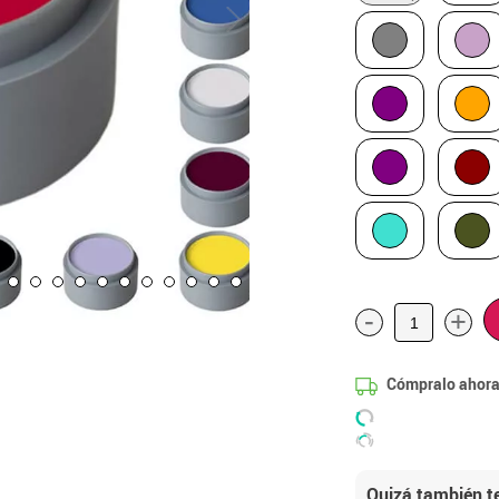
-
+
Cómpralo ahora
Quizá también te