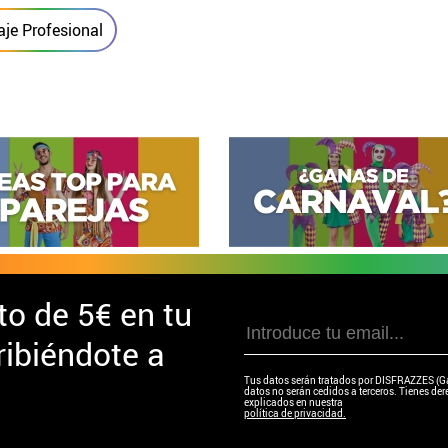
aje Profesional
to de
5€ en tu
ibiéndote a
Tus datos serán tratados por DISFRAZZES (Garc
datos no serán cedidos a terceros. Tienes dere
explicados en nuestra
política de privacidad.