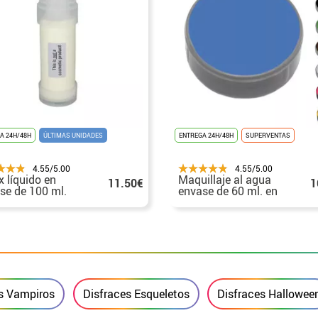
A 24H/48H
ÚLTIMAS UNIDADES
ENTREGA 24H/48H
SUPERVENTAS
4.55/5.00
4.55/5.00
x líquido en
Maquillaje al agua
11.50€
1
se de 100 ml.
envase de 60 ml. en
varios colores
s Vampiros
Disfraces Esqueletos
Disfraces Hallowee