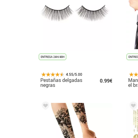
ENTREGA 24H/48H
ENTREG
4.55/5.00
Pestañas delgadas
Mang
0.99€
negras
el b