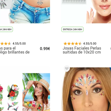
A 24H/48H
ENTREGA 24H/48H
4.55/5.00
4.55/5.00
s para el
Joyas Faciales Perlas
0.99€
igo brillantes de
surtidas de 10x20 cm
20 cm adulto
adulto