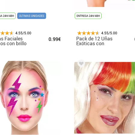
A 24H/48H
ÚLTIMAS UNIDADES
ENTREGA 24H/48H
4.55/5.00
4.55/5.00
s Faciales
Pack de 12 Uñas
0.99€
os con brillo
Exóticas con
res surtidos
pegamento