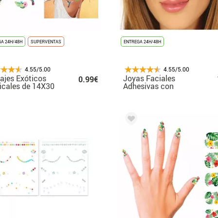
A 24H/48H
SUPERVENTAS
ENTREGA 24H/48H
4.55/5.00
4.55/5.00
ajes Exóticos
Joyas Faciales
0.99€
icales de 14X30
Adhesivas con
Estrellas