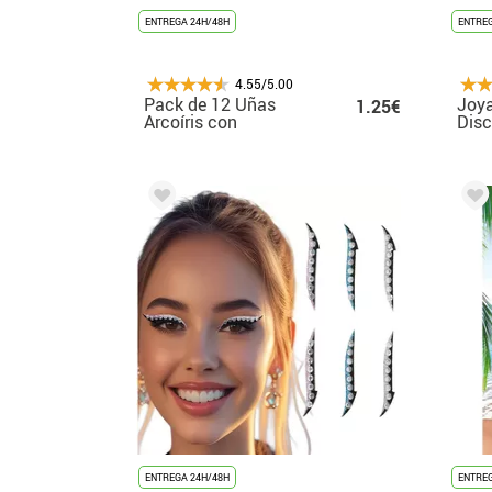
ENTREGA 24H/48H
ENTREG
4.55/5.00
Pack de 12 Uñas
Joya
1.25€
Arcoíris con
Dis
Pegamento
ENTREGA 24H/48H
ENTREG