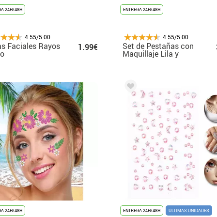
A 24H/48H
ENTREGA 24H/48H
4.55/5.00
4.55/5.00
s Faciales Rayos
Set de Pestañas con
1.99€
co
Maquillaje Lila y
Rosa
A 24H/48H
ENTREGA 24H/48H
ÚLTIMAS UNIDADES