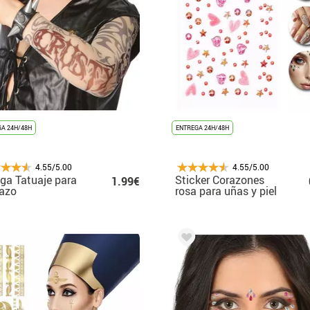
A 24H/48H
ENTREGA 24H/48H
4.55/5.00
4.55/5.00
a Tatuaje para
Sticker Corazones
1.99€
razo
rosa para uñas y piel