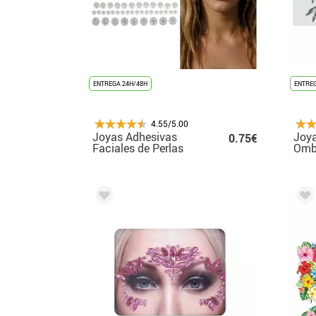
ENTREGA 24H/48H
ENTREG
4.55/5.00
Joyas Adhesivas
Joya
0.75€
Faciales de Perlas
Ombl
12x