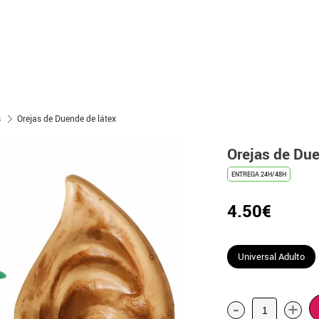
s
Orejas de Duende de látex
Orejas de Due
ENTREGA 24H/48H
4.50€
Universal Adulto
-
+