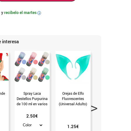
 y
recíbelo el
martes
i
 interesa
nde
Spray Laca
Orejas de Elfo
Orejas
Destellos Purpurina
Fluorescentes
Puntiagudas de
de 100 ml en varios
(Universal Adulto)
Elfo o Duende de
colores
Látex (Universal
Adulto)
2.50€
1.25€
1.75€