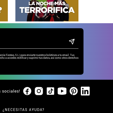
ía Fiestas, S.L.) para enviarte nuestros boletines a tu email. Tus
cho a acceder, rectificar y suprimir tus datos, así como otros derechos
s sociales!
¿NECESITAS AYUDA?