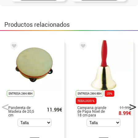
Productos relacionados
ENTREGA 24H/48H
ENTREGA 24H/48H
-25%
REBAJADO %
11.99€
Pandereta de
Campana grande
11.99€
Madera de 20,5
de Papa Noel de
8.99€
cm
18 cm para
Navidad