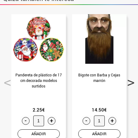
Pandereta de plástico de 17
Bigote con Barba y Cejas
cm decorada modelos
marrón
surtidos
2.25€
14.50€
-
+
-
+
AÑADIR
AÑADIR