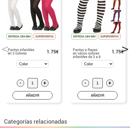
ENTREGA 24H/48H
SUPERVENTAS
ENTREGA 24H/48H
SUPERVENTAS
Pantys infantiles
Pantys a Rayas
1.75€
1.75€
en 3 colores
en varios colores
infantiles de 3 a 6
años
-
+
-
+
AÑADIR
AÑADIR
Categorías relacionadas