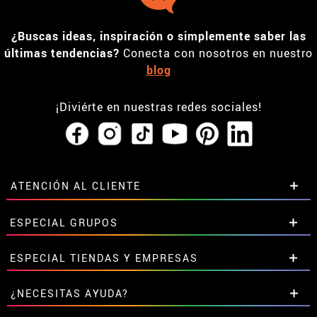
¿Buscas ideas, inspiración o simplemente saber las
últimas tendencias?
Conecta con nosotros en nuestro
blog
¡Diviérte en nuestras redes sociales!
ATENCIÓN AL CLIENTE
• Horario tienda IBI
ESPECIAL GRUPOS
•
Descuento estudiantes
• Sobre nosotros
Descuentos especiales para grupos.
ESPECIAL TIENDAS Y EMPRESAS
• Condiciones de venta
Contáctanos aquí
• Aviso legal
y
Privacidad
Descuentos exclusivos para tiendas y empresas.
¿NECESITAS AYUDA?
• Atencion al cliente
Contáctanos aquí