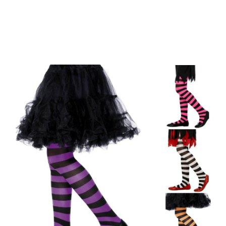
Inicio
Medias, Pantys y Ligas
Pantys
Pantys infantiles a rayas en varios 