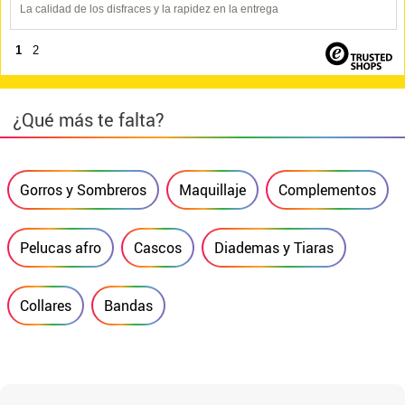
La calidad de los disfraces y la rapidez en la entrega
1
2
¿Qué más te falta?
Gorros y Sombreros
Maquillaje
Complementos
Pelucas afro
Cascos
Diademas y Tiaras
Collares
Bandas