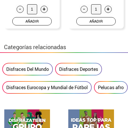
-
+
-
+
AÑADIR
AÑADIR
Categorías relacionadas
Disfraces Del Mundo
Disfraces Deportes
Disfraces Eurocopa y Mundial de Fútbol
Pelucas afro