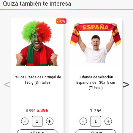
Quizá también te interesa
-10%
Peluca Rizada de Portugal de
Bufanda de Selección
G
180 g (Sin talla)
Española de 130x15 cm
(T.Única)
5.39€
1.75€
5.99€
-
+
-
+