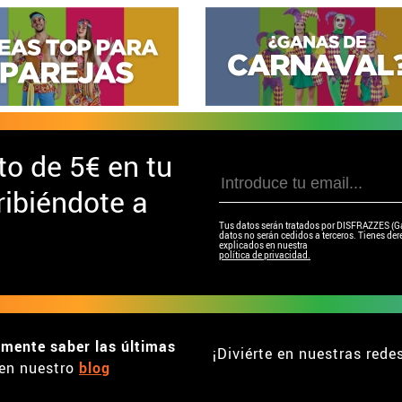
to de
5€ en tu
ibiéndote a
Tus datos serán tratados por DISFRAZZES (Garc
datos no serán cedidos a terceros. Tienes dere
explicados en nuestra
política de privacidad.
emente saber las últimas
¡Diviérte en nuestras rede
en nuestro
blog