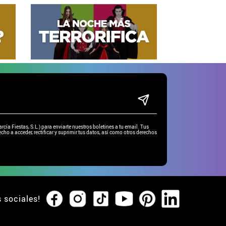
ía Fiestas, S.L.) para enviarte nuestros boletines a tu email. Tus
cho a acceder, rectificar y suprimir tus datos, así como otros derechos
s sociales!