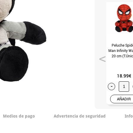
Peluche Spide
Man Infinity W
20 cm (T.Únic
18.99€
-
AÑADIR
Medios de pago
Advertencia de seguridad
Inf