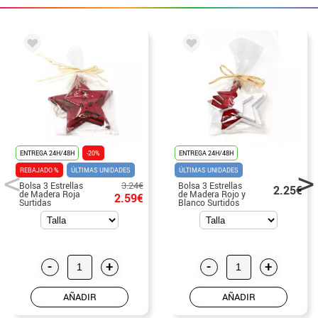
ENTREGA 24H/48H
-20%
ENTREGA 24H/48H
REBAJADO %
ÚLTIMAS UNIDADES
ÚLTIMAS UNIDADES
3.24€
Bolsa 3 Estrellas
Bolsa 3 Estrellas
2.25€
de Madera Roja
de Madera Rojo y
2.59€
Surtidas
Blanco Surtidos
-
+
-
+
AÑADIR
AÑADIR