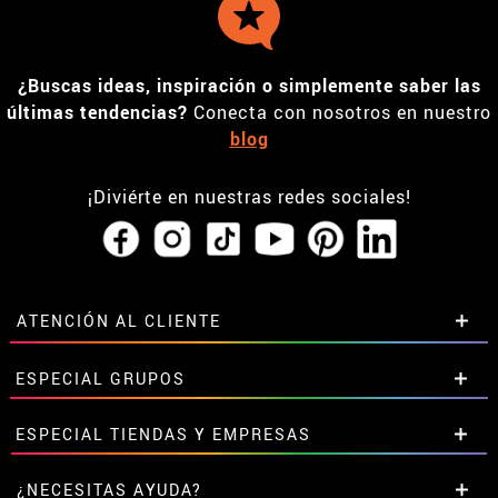
¿Buscas ideas, inspiración o simplemente saber las
últimas tendencias?
Conecta con nosotros en nuestro
blog
¡Diviérte en nuestras redes sociales!
ATENCIÓN AL CLIENTE
• Horario tienda IBI
ESPECIAL GRUPOS
•
Descuento estudiantes
• Sobre nosotros
Descuentos especiales para grupos.
ESPECIAL TIENDAS Y EMPRESAS
• Condiciones de venta
Contáctanos aquí
• Aviso legal
y
Privacidad
Descuentos exclusivos para tiendas y empresas.
¿NECESITAS AYUDA?