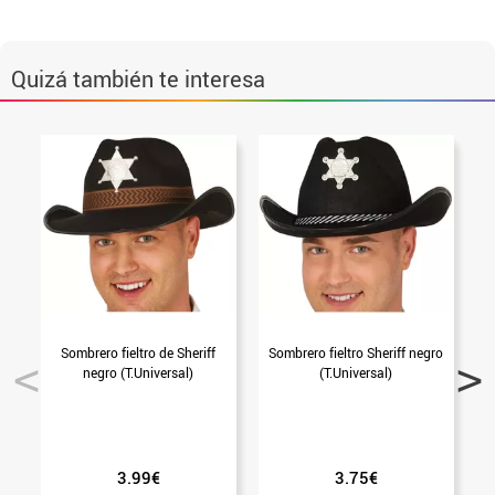
Quizá también te interesa
Sombrero fieltro de Sheriff
Sombrero fieltro Sheriff negro
negro (T.Universal)
(T.Universal)
S
3.99€
3.75€