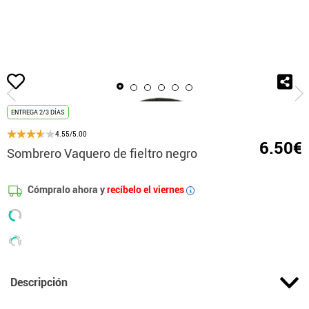
Inicio
Accesorios
Gorros y Sombreros
Sombrero Vaquero de fieltro negro
ENTREGA 2/3 DÍAS
4.55/5.00
6.50€
Sombrero Vaquero de fieltro negro
Cómpralo ahora y
recíbelo el viernes
i
Descripción