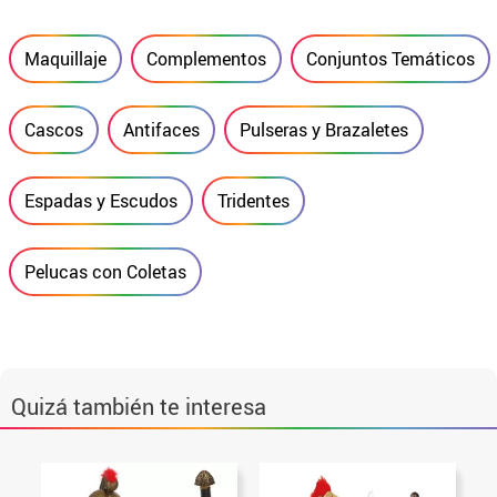
Maquillaje
Complementos
Conjuntos Temáticos
Cascos
Antifaces
Pulseras y Brazaletes
Espadas y Escudos
Tridentes
Pelucas con Coletas
Quizá también te interesa