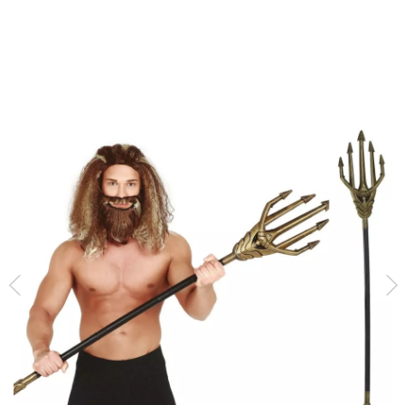
Inicio
Accesorios
Armas
Tridentes
Tridente Dios de los Mares dorad