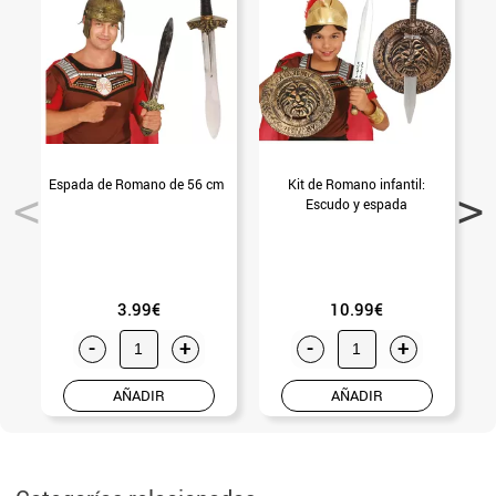
Espada de Romano de 56 cm
Kit de Romano infantil:
C
Escudo y espada
3.99€
10.99€
-
+
-
+
AÑADIR
AÑADIR