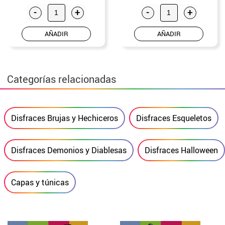
-
+
-
+
AÑADIR
AÑADIR
Categorías relacionadas
Disfraces Brujas y Hechiceros
Disfraces Esqueletos
Disfraces Demonios y Diablesas
Disfraces Halloween
Capas y túnicas