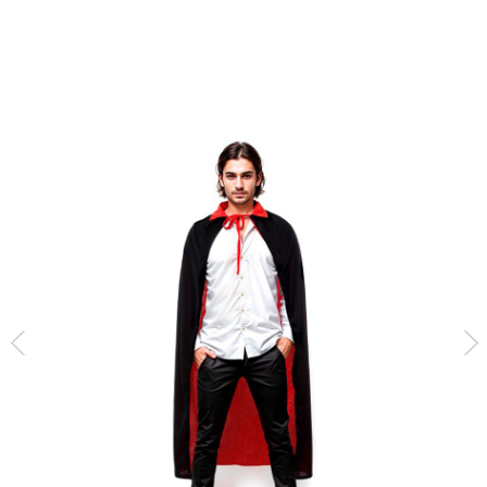
Inicio
Capas y túnicas
Capa con Cuello negro y rojo adulto de 130 cm