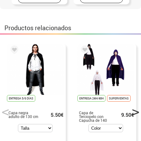
Productos relacionados
ENTREGA 5/6 DÍAS
ENTREGA 24H/48H
SUPERVENTAS
Capa negra
Capa de
5.50€
9.50€
adulto de 130 cm
Terciopelo con
Capucha de 140
cm en varios
colores