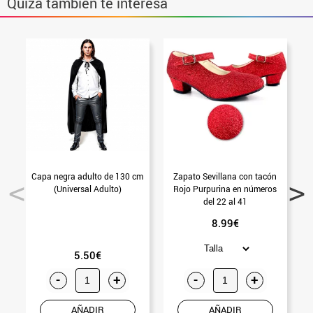
Quizá también te interesa
Capa negra adulto de 130 cm
Zapato Sevillana con tacón
M
(Universal Adulto)
Rojo Purpurina en números
del 22 al 41
8.99€
5.50€
-
+
-
+
AÑADIR
AÑADIR