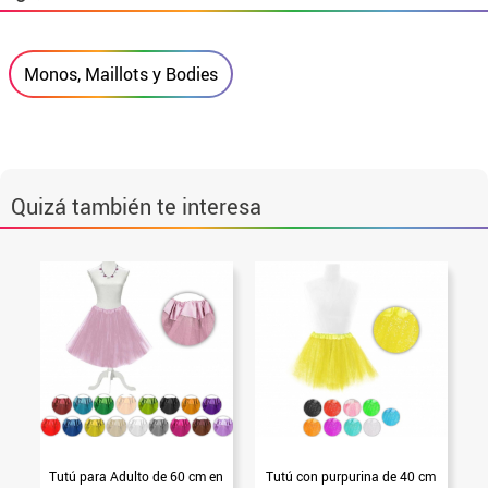
Monos, Maillots y Bodies
Quizá también te interesa
Tutú para Adulto de 60 cm en
Tutú con purpurina de 40 cm
T