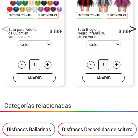
ENTREGA 24H/48H
SUPERVENTAS
ENTREGA 24H/48H
SUPERVENTAS
Tutú para Adulto
Tutú Bicolor
3.50€
3.50€
de 60 cm en
Negro Infantil 30
varios colores
cm en varios
colores
-
+
-
+
AÑADIR
AÑADIR
Categorías relacionadas
Disfraces Bailarinas
Disfraces Despedidas de soltero