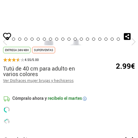
Inicio
Tutús y Culots
Tutú de 40 cm para adulto en varios colores
ENTREGA 24H/48H
SUPERVENTAS
4.55/5.00
2.99€
Tutú de 40 cm para adulto en
varios colores
Ver Disfraces mujer brujas y hechiceros
Cómpralo ahora y
recíbelo el
martes
i