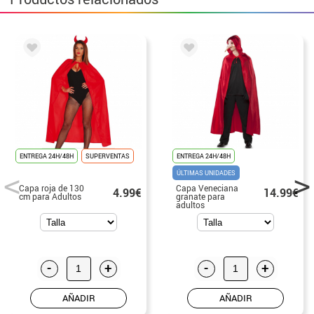
ENTREGA 24H/48H
SUPERVENTAS
ENTREGA 24H/48H
ÚLTIMAS UNIDADES
Capa roja de 130
Capa Veneciana
4.99€
14.99€
cm para Adultos
granate para
adultos
-
+
-
+
AÑADIR
AÑADIR