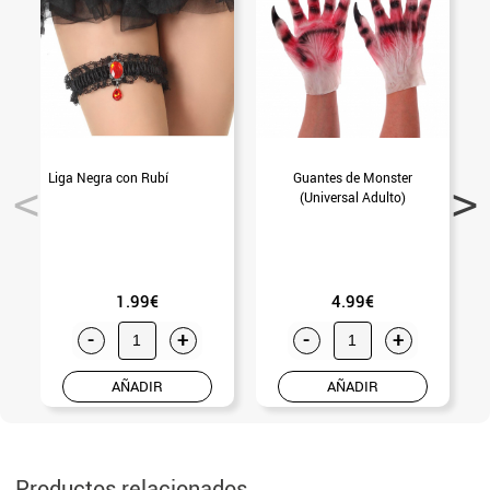
Liga Negra con Rubí
Guantes de Monster
(Universal Adulto)
1.99€
4.99€
-
+
-
+
AÑADIR
AÑADIR
Productos relacionados