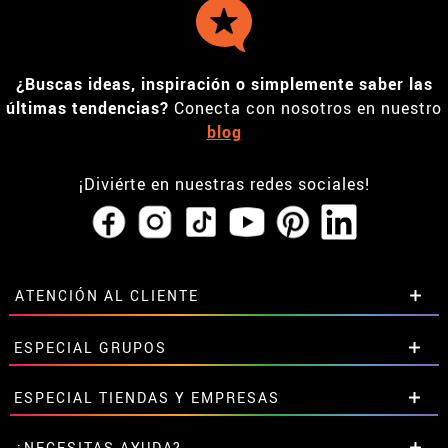
¿Buscas ideas, inspiración o simplemente saber las
últimas tendencias?
Conecta con nosotros en nuestro
blog
¡Diviérte en nuestras redes sociales!
ATENCIÓN AL CLIENTE
• Horario tienda IBI
ESPECIAL GRUPOS
•
Descuento estudiantes
• Sobre nosotros
Descuentos especiales para grupos.
ESPECIAL TIENDAS Y EMPRESAS
• Condiciones de venta
Contáctanos aquí
• Aviso legal
y
Privacidad
Descuentos exclusivos para tiendas y empresas.
¿NECESITAS AYUDA?