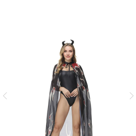
Inicio
Capas y túnicas
Capa Gasa Llama del Infierno