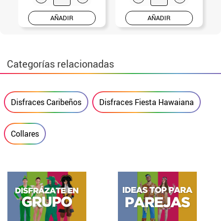
AÑADIR
AÑADIR
Categorías relacionadas
Disfraces Caribeños
Disfraces Fiesta Hawaiana
Collares