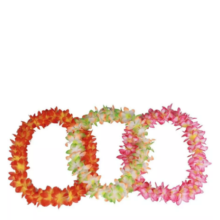
Inicio
Accesorios
Joyas
Collares
Collar Hawaiano de 91 cm en colore