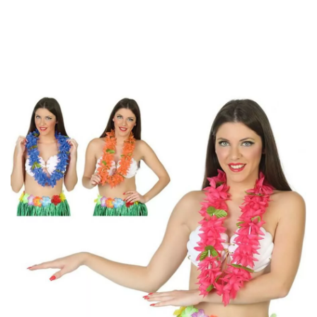
Inicio
Accesorios
Joyas
Collares
Lei o Collar Hawaiano en 3 colores s