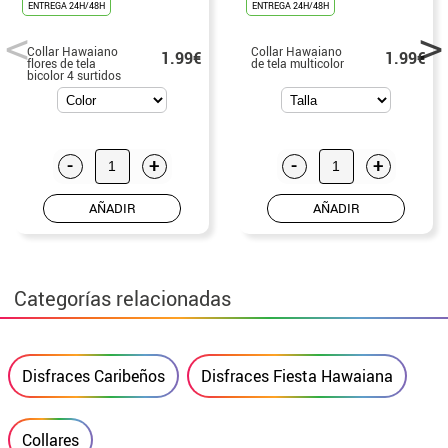
ENTREGA 24H/48H
ENTREGA 24H/48H
Collar Hawaiano
Collar Hawaiano
1.99€
1.99€
flores de tela
de tela multicolor
bicolor 4 surtidos
-
+
-
+
AÑADIR
AÑADIR
Categorías relacionadas
Disfraces Caribeños
Disfraces Fiesta Hawaiana
Collares