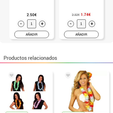
1.74€
2.50€
2.32€
-
+
-
+
AÑADIR
AÑADIR
Productos relacionados