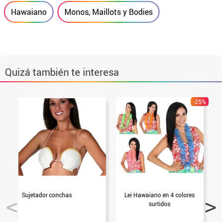
Hawaiano
Monos, Maillots y Bodies
Quizá también te interesa
-25%
Sujetador conchas
Lei Hawaiano en 4 colores
C
surtidos